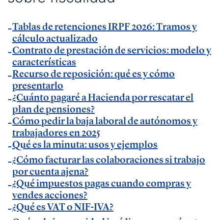
— Entrevista en
AXA Seguros España
.
Tablas de retenciones IRPF 2026: Tramos y
— Entrevista en GestionaRadio.
cálculo actualizado
Contrato de prestación de servicios: modelo y
Marcos De La Cueva en eventos
características
Recurso de reposición: qué es y cómo
presentarlo
— Participación como ponente en Accountex
¿Cuánto pagaré a Hacienda por rescatar el
España 2023.
plan de pensiones?
Cómo pedir la baja laboral de autónomos y
Temáticas de especialización
trabajadores en 2025
Qué es la minuta: usos y ejemplos
¿Cómo facturar las colaboraciones si trabajo
negocios | startups | contabilidad| fiscalidad |
por cuenta ajena?
empresas| asesorías| autonomos | emprendedores
¿Qué impuestos pagas cuando compras y
| pequeños negocios | economía | ADE | pymes |
vendes acciones?
desarrollo de negocio
¿Qué es VAT o NIF-IVA?