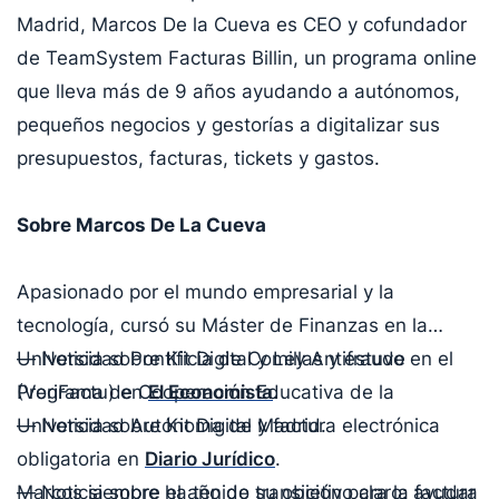
Madrid, Marcos De la Cueva es CEO y cofundador
de TeamSystem Facturas Billin, un programa online
que lleva más de 9 años ayudando a autónomos,
pequeños negocios y gestorías a digitalizar sus
presupuestos, facturas, tickets y gastos.
Sobre Marcos De La Cueva
Apasionado por el mundo empresarial y la
tecnología, cursó su Máster de Finanzas en la
Universidad Pontificia de Comillas y estuvo en el
— Noticia sobre Kit Digital y Ley Antifraude
Programa de Cooperación Educativa de la
(VeriFactu) en
El Economista
.
Universidad Autónoma de Madrid.
— Noticia sobre Kit Digital y factura electrónica
obligatoria en
Diario Jurídico
.
Marcos siempre ha tenido su objetivo claro: ayudar
— Noticia sobre el año de transición para la factura