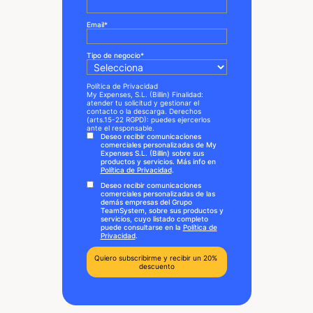
Email
*
Tipo de negocio
*
Política de Privacidad
My Expenses, S.L. (Billin) Finalidad:
atender tu solicitud y gestionar el
contacto o la descarga. Derechos
(arts.15-22 RGPD): puedes ejercerlos
ante el responsable.
Deseo recibir comunicaciones
comerciales personalizadas de My
Expenses S.L. (Billin) sobre sus
productos y servicios. Más info en
Política de Privacidad
.
Deseo recibir comunicaciones
comerciales personalizadas de las
demás empresas del Grupo
TeamSystem, sobre sus productos y
servicios, cuyo listado completo
puede consultarse en la
Política de
Privacidad
.