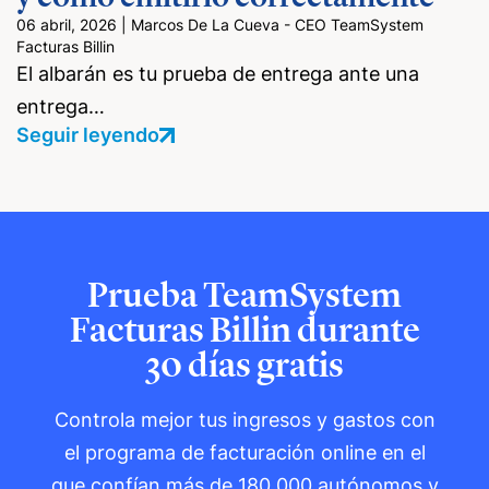
06 abril, 2026
|
Marcos De La Cueva - CEO TeamSystem
Facturas Billin
El albarán es tu prueba de entrega ante una
entrega…
Seguir leyendo
Prueba TeamSystem
Facturas Billin durante
30 días gratis
Controla mejor tus ingresos y gastos con
el programa de facturación online en el
que confían más de
180.000 autónomos y