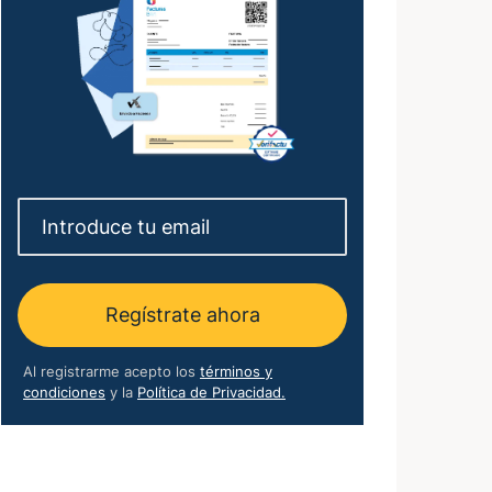
Regístrate ahora
Al registrarme acepto los
términos y
condiciones
y la
Política de Privacidad.