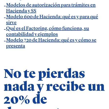
Temáticas de especialización
Modelos de autorización para trámites en
Hacienda y SS
Modelo 600 de Hacienda: qué es y para qué
negocios | startups | contabilidad| fiscalidad |
sirve
empresas| asesorías| autonomos | emprendedores
Qué es el Factoring, cómo funciona, su
| pequeños negocios | economía | ADE | pymes |
contabilidad y ejemplos
Modelo 720 de Hacienda: qué es y cómo se
desarrollo de negocio
presenta
No te pierdas
nada y recibe un
20% de