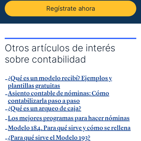
— Entrevista en
Economía Digital
.
Regístrate ahora
— Entrevista en Ideas para tu empresa de
Vodafone.
— Entrevista en
MásQradio
.
— Entrevista en Armas para emprender de
El
Otros artículos de interés
Método Gallardo
.
sobre contabilidad
— Entrevista en
KFund
.
— Entrevista en
AXA Seguros España
.
¿Qué es un modelo recibí? Ejemplos y
— Entrevista en GestionaRadio.
plantillas gratuitas
Asiento contable de nóminas: Cómo
Marcos De La Cueva en eventos
contabilizarla paso a paso
¿Qué es un arqueo de caja?
— Participación como ponente en Accountex
Los mejores programas para hacer nóminas
España 2023.
Modelo 184. Para qué sirve y cómo se rellena
¿Para qué sirve el Modelo 193?