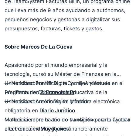
de TeamSystem Facturas Billin, un programa online
que lleva más de 9 años ayudando a autónomos,
pequeños negocios y gestorías a digitalizar sus
presupuestos, facturas, tickets y gastos.
Sobre Marcos De La Cueva
Apasionado por el mundo empresarial y la
tecnología, cursó su Máster de Finanzas en la
Universidad Pontificia de Comillas y estuvo en el
— Noticia sobre Kit Digital y Ley Antifraude
Programa de Cooperación Educativa de la
(VeriFactu) en
El Economista
.
Universidad Autónoma de Madrid.
— Noticia sobre Kit Digital y factura electrónica
obligatoria en
Diario Jurídico
.
Marcos siempre ha tenido su objetivo claro: ayudar
— Noticia sobre el año de transición para la factura
a la creación de negocios financieramente
electrónica en
Muy Pymes
.