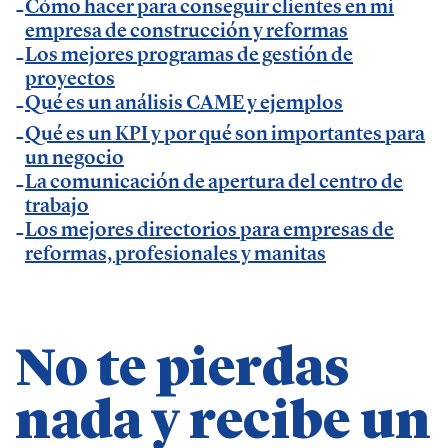
Cómo hacer para conseguir clientes en mi
— Entrevista en GestionaRadio.
empresa de construcción y reformas
Los mejores programas de gestión de
Marcos De La Cueva en eventos
proyectos
Qué es un análisis CAME y ejemplos
— Participación como ponente en Accountex
Qué es un KPI y por qué son importantes para
un negocio
España 2023.
La comunicación de apertura del centro de
trabajo
Temáticas de especialización
Los mejores directorios para empresas de
reformas, profesionales y manitas
negocios | startups | contabilidad| fiscalidad |
empresas| asesorías| autonomos | emprendedores
| pequeños negocios | economía | ADE | pymes |
No te pierdas
desarrollo de negocio
nada y recibe un