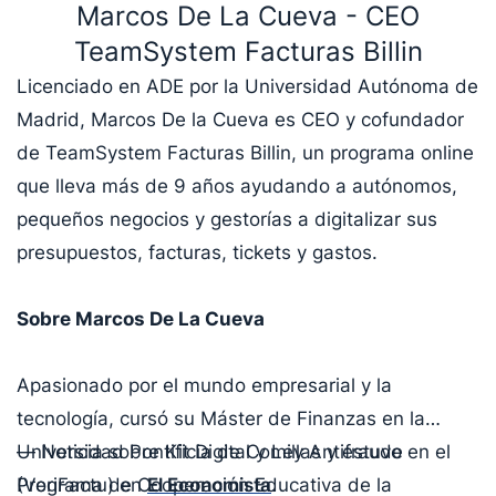
Marcos De La Cueva - CEO
TeamSystem Facturas Billin
Licenciado en ADE por la Universidad Autónoma de
Madrid, Marcos De la Cueva es CEO y cofundador
de TeamSystem Facturas Billin, un programa online
que lleva más de 9 años ayudando a autónomos,
pequeños negocios y gestorías a digitalizar sus
presupuestos, facturas, tickets y gastos.
Sobre Marcos De La Cueva
Apasionado por el mundo empresarial y la
tecnología, cursó su Máster de Finanzas en la
Universidad Pontificia de Comillas y estuvo en el
— Noticia sobre Kit Digital y Ley Antifraude
Programa de Cooperación Educativa de la
(VeriFactu) en
El Economista
.