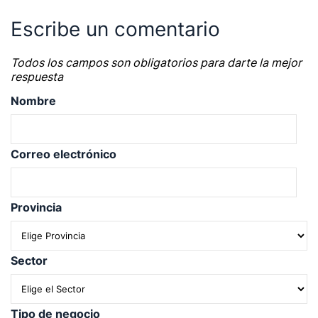
| pequeños negocios | economía | ADE | pymes |
Escribe un comentario
desarrollo de negocio
Todos los campos son obligatorios para darte la mejor
respuesta
Nombre
Correo electrónico
Provincia
Sector
Tipo de negocio