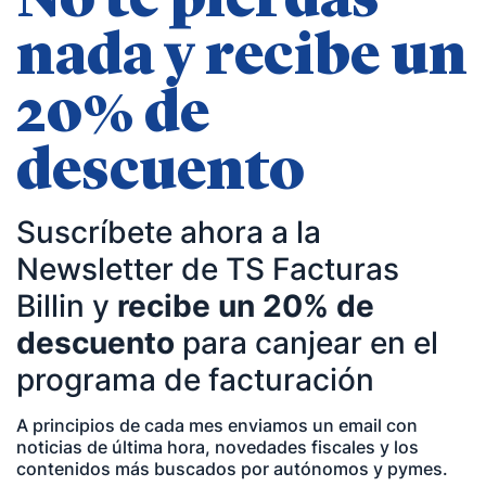
No te pierdas
— Entrevista en Armas para emprender de
El
nada y recibe un
Método Gallardo
.
— Entrevista en
KFund
.
20% de
— Entrevista en
AXA Seguros España
.
— Entrevista en GestionaRadio.
descuento
Marcos De La Cueva en eventos
Suscríbete ahora a la
Newsletter de TS Facturas
— Participación como ponente en Accountex
Billin y
recibe un 20% de
España 2023.
descuento
para canjear en el
programa de facturación
Temáticas de especialización
A principios de cada mes enviamos un email con
noticias de última hora, novedades fiscales y los
negocios | startups | contabilidad| fiscalidad |
contenidos más buscados por autónomos y pymes.
empresas| asesorías| autonomos | emprendedores