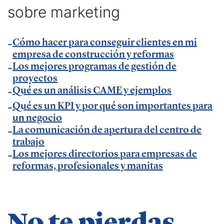
sobre marketing
en
La Razón
.
— Charla sobre factura electrónica obligatoria en
Autónomos y Emprendedores
Cómo hacer para conseguir clientes en mi
.
empresa de construcción y reformas
— Entrevista sobre Ley Antifraude y Ley Crea y
Los mejores programas de gestión de
Crece en
Expansión
.
proyectos
— Entrevista sobre Ley Antifraude y Ley Crea y
Qué es un análisis CAME y ejemplos
Crece en
La Razón
.
Qué es un KPI y por qué son importantes para
— Entrevista sobre factura electrónica obligatoria
un negocio
La comunicación de apertura del centro de
en
El Economista
.
trabajo
— Comunicado Billin y TeamSystem en
Business
Los mejores directorios para empresas de
Insider
.
reformas, profesionales y manitas
— Entrevista en
Economía Digital
.
— Entrevista en Ideas para tu empresa de
Vodafone.
— Entrevista en
MásQradio
.