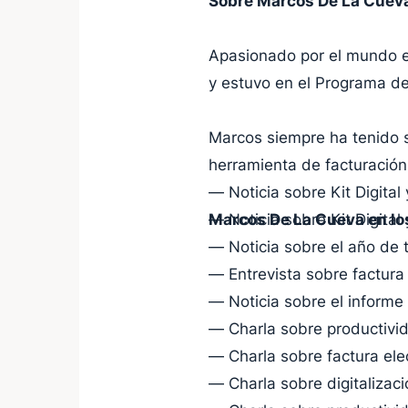
Sobre Marcos De La Cuev
Apasionado por el mundo em
y estuvo en el Programa d
Marcos siempre ha tenido s
herramienta de facturación 
— Noticia sobre Kit Digital
Marcos De La Cueva en lo
— Noticia sobre Kit Digital 
— Noticia sobre el año de t
— Entrevista sobre factura 
— Noticia sobre el inform
— Charla sobre productivi
— Charla sobre factura ele
— Charla sobre digitaliza