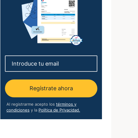
Regístrate ahora
Al registrarme acepto los
términos y
condiciones
y la
Política de Privacidad.