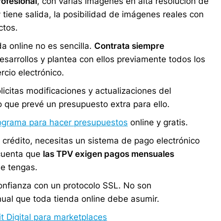
ofesional
, con varias imágenes en alta resolución de
y tiene salida, la posibilidad de imágenes reales con
ctos.
 online no es sencilla.
Contrata siempre
esarrollos y plantea con ellos previamente todos los
cio electrónico.
olicitas modificaciones y actualizaciones del
o que prevé un presupuesto extra para ello.
ograma para hacer presupuestos
online y gratis.
e crédito, necesitas un sistema de pago electrónico
 cuenta que
las TPV exigen pagos mensuales
e tengas.
onfianza con un protocolo SSL. No son
nual que toda tienda online debe asumir.
it Digital para marketplaces