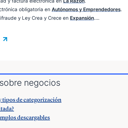
ad y factura electrónica en
La Razón
.
ctrónica obligatoria en
Autónomos y Emprendedores
.
tifraude y Ley Crea y Crece en
Expansión
.
tifraude y Ley Crea y Crece en
La Razón
.
electrónica obligatoria en
El Economista
.
s
amSystem en
Business Insider
.
igital
.
a tu empresa de Vodafone.
o
.
ra emprender de
El Método Gallardo
.
s sobre negocios
os España
.
 y tipos de categorización
adio.
itada?
jemplos descargables
ventos