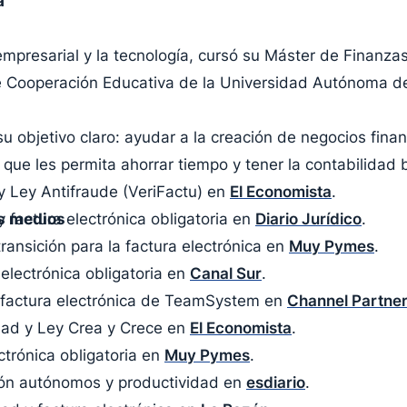
a
presarial y la tecnología, cursó su Máster de Finanzas 
e Cooperación Educativa de la Universidad Autónoma d
u objetivo claro: ayudar a la creación de negocios fina
que les permita ahorrar tiempo y tener la contabilidad b
 y Ley Antifraude (VeriFactu) en
El Economista
.
s medios
y factura electrónica obligatoria en
Diario Jurídico
.
ransición para la factura electrónica en
Muy Pymes
.
electrónica obligatoria en
Canal Sur
.
e factura electrónica de TeamSystem en
Channel Partne
dad y Ley Crea y Crece en
El Economista
.
ctrónica obligatoria en
Muy Pymes
.
ción autónomos y productividad en
esdiario
.