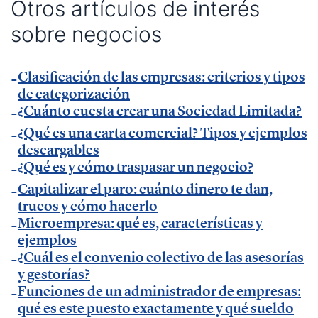
Otros artículos de interés
Método Gallardo
.
sobre negocios
— Entrevista en
KFund
.
— Entrevista en
AXA Seguros España
.
Clasificación de las empresas: criterios y tipos
— Entrevista en GestionaRadio.
de categorización
¿Cuánto cuesta crear una Sociedad Limitada?
Marcos De La Cueva en eventos
¿Qué es una carta comercial? Tipos y ejemplos
descargables
— Participación como ponente en Accountex
¿Qué es y cómo traspasar un negocio?
España 2023.
Capitalizar el paro: cuánto dinero te dan,
trucos y cómo hacerlo
Microempresa: qué es, características y
Temáticas de especialización
ejemplos
¿Cuál es el convenio colectivo de las asesorías
negocios | startups | contabilidad| fiscalidad |
y gestorías?
Funciones de un administrador de empresas:
empresas| asesorías| autonomos | emprendedores
qué es este puesto exactamente y qué sueldo
| pequeños negocios | economía | ADE | pymes |