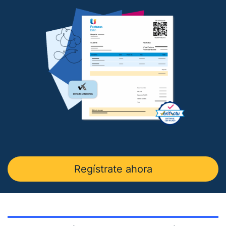
— Charla sobre factura electrónica obligatoria en
Autónomos y Emprendedores
.
— Entrevista sobre Ley Antifraude y Ley Crea y
Crece en
Expansión
.
— Entrevista sobre Ley Antifraude y Ley Crea y
Crece en
La Razón
.
— Entrevista sobre factura electrónica obligatoria
en
El Economista
.
— Comunicado Billin y TeamSystem en
Business
Insider
.
— Entrevista en
Economía Digital
.
Regístrate ahora
— Entrevista en Ideas para tu empresa de
Vodafone.
— Entrevista en
MásQradio
.
— Entrevista en Armas para emprender de
El