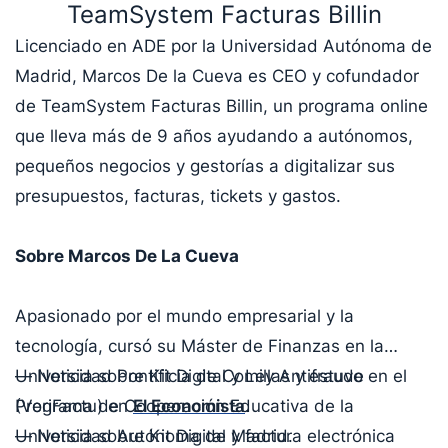
TeamSystem Facturas Billin
Licenciado en ADE por la Universidad Autónoma de
Madrid, Marcos De la Cueva es CEO y cofundador
de TeamSystem Facturas Billin, un programa online
que lleva más de 9 años ayudando a autónomos,
pequeños negocios y gestorías a digitalizar sus
presupuestos, facturas, tickets y gastos.
Sobre Marcos De La Cueva
Apasionado por el mundo empresarial y la
tecnología, cursó su Máster de Finanzas en la
Universidad Pontificia de Comillas y estuvo en el
— Noticia sobre Kit Digital y Ley Antifraude
Programa de Cooperación Educativa de la
(VeriFactu) en
El Economista
.
Universidad Autónoma de Madrid.
— Noticia sobre Kit Digital y factura electrónica