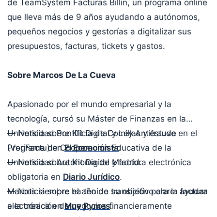
de TeamSystem Facturas Billin, un programa online
que lleva más de 9 años ayudando a autónomos,
pequeños negocios y gestorías a digitalizar sus
presupuestos, facturas, tickets y gastos.
Sobre Marcos De La Cueva
Apasionado por el mundo empresarial y la
tecnología, cursó su Máster de Finanzas en la
Universidad Pontificia de Comillas y estuvo en el
— Noticia sobre Kit Digital y Ley Antifraude
Programa de Cooperación Educativa de la
(VeriFactu) en
El Economista
.
Universidad Autónoma de Madrid.
— Noticia sobre Kit Digital y factura electrónica
obligatoria en
Diario Jurídico
.
Marcos siempre ha tenido su objetivo claro: ayudar
— Noticia sobre el año de transición para la factura
a la creación de negocios financieramente
electrónica en
Muy Pymes
.