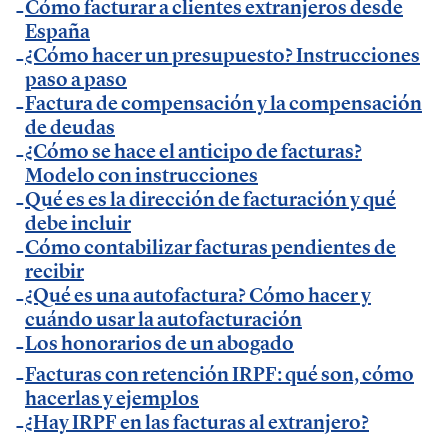
Cómo facturar a clientes extranjeros desde
— Entrevista en GestionaRadio.
España
¿Cómo hacer un presupuesto? Instrucciones
Marcos De La Cueva en eventos
paso a paso
Factura de compensación y la compensación
de deudas
— Participación como ponente en Accountex
¿Cómo se hace el anticipo de facturas?
España 2023.
Modelo con instrucciones
Qué es es la dirección de facturación y qué
Temáticas de especialización
debe incluir
Cómo contabilizar facturas pendientes de
recibir
negocios | startups | contabilidad| fiscalidad |
¿Qué es una autofactura? Cómo hacer y
empresas| asesorías| autonomos | emprendedores
cuándo usar la autofacturación
| pequeños negocios | economía | ADE | pymes |
Los honorarios de un abogado
desarrollo de negocio
Facturas con retención IRPF: qué son, cómo
hacerlas y ejemplos
¿Hay IRPF en las facturas al extranjero?