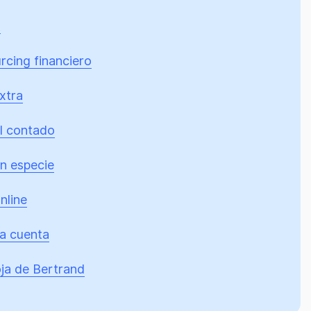
t
rcing financiero
xtra
l contado
n especie
nline
a cuenta
ja de Bertrand