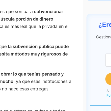
s es que son para
subvencionar
inúscula porción de dinero
¿Er
ca es más leal que la privada en el
Gestion
 que
la subvención pública puede
cesita métodos muy rigurosos de
 obrar lo que tenías pensado y
 mucho,
ya que esas instituciones a
o no hace esas entregas.
Al
Pol