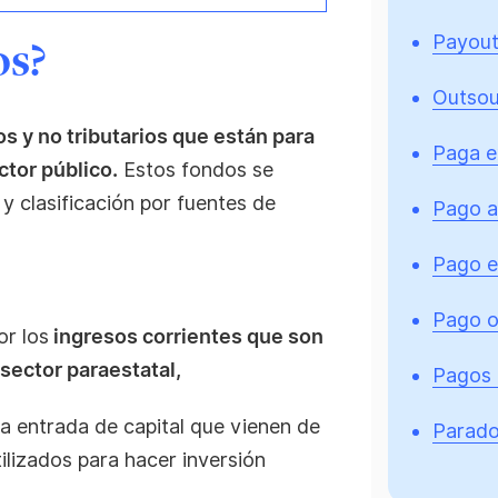
Payou
os?
Outsou
os y no tributarios que están para
Paga e
tor público.
Estos fondos se
y clasificación por fuentes de
Pago a
Pago e
Pago o
or los
ingresos corrientes que son
 sector paraestatal,
Pagos 
la entrada de capital que vienen de
Parado
tilizados para hacer inversión