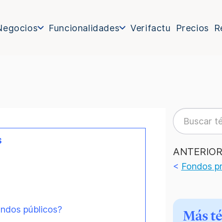
Negocios
Funcionalidades
Verifactu
Precios
R
s
ANTERIO
<
Fondos p
ondos públicos?
Más t