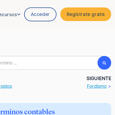
Acceder
Regístrate gratis
ecursos
R
SIGUIENTE
ropios
Fordismo
>
érminos contables