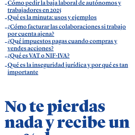
Cómo pedir la baja laboral de autónomos y
Temáticas de especialización
trabajadores en 2025
Qué es la minuta: usos y ejemplos
¿Cómo facturar las colaboraciones si trabajo
negocios | startups | contabilidad| fiscalidad |
por cuenta ajena?
empresas| asesorías| autonomos | emprendedores
¿Qué impuestos pagas cuando compras y
| pequeños negocios | economía | ADE | pymes |
vendes acciones?
desarrollo de negocio
¿Qué es VAT o NIF-IVA?
Qué es la inseguridad jurídica y por qué es tan
importante
No te pierdas
nada y recibe un