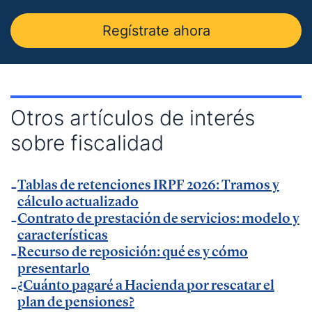
— Entrevista en
Economía Digital
.
Regístrate ahora
— Entrevista en Ideas para tu empresa de
Vodafone.
— Entrevista en
MásQradio
.
— Entrevista en Armas para emprender de
El
Otros artículos de interés
Método Gallardo
.
sobre fiscalidad
— Entrevista en
KFund
.
— Entrevista en
AXA Seguros España
.
Tablas de retenciones IRPF 2026: Tramos y
— Entrevista en GestionaRadio.
cálculo actualizado
Contrato de prestación de servicios: modelo y
Marcos De La Cueva en eventos
características
Recurso de reposición: qué es y cómo
presentarlo
— Participación como ponente en Accountex
¿Cuánto pagaré a Hacienda por rescatar el
España 2023.
plan de pensiones?