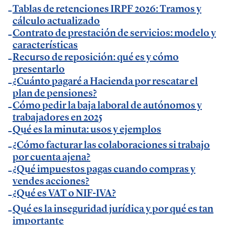
Autónomos y Emprendedores
Tablas de retenciones IRPF 2026: Tramos y
.
cálculo actualizado
— Entrevista sobre Ley Antifraude y Ley Crea y
Contrato de prestación de servicios: modelo y
Crece en
Expansión
.
características
— Entrevista sobre Ley Antifraude y Ley Crea y
Recurso de reposición: qué es y cómo
Crece en
presentarlo
La Razón
.
¿Cuánto pagaré a Hacienda por rescatar el
— Entrevista sobre factura electrónica obligatoria
plan de pensiones?
en
El Economista
.
Cómo pedir la baja laboral de autónomos y
— Comunicado Billin y TeamSystem en
Business
trabajadores en 2025
Insider
Qué es la minuta: usos y ejemplos
.
— Entrevista en
Economía Digital
.
¿Cómo facturar las colaboraciones si trabajo
por cuenta ajena?
— Entrevista en Ideas para tu empresa de
¿Qué impuestos pagas cuando compras y
Vodafone.
vendes acciones?
— Entrevista en
MásQradio
.
¿Qué es VAT o NIF-IVA?
— Entrevista en Armas para emprender de
El
Qué es la inseguridad jurídica y por qué es tan
Método Gallardo
.
importante