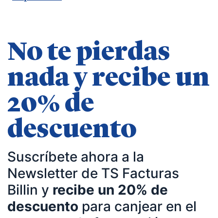
— Entrevista en
KFund
.
— Entrevista en
AXA Seguros España
.
— Entrevista en GestionaRadio.
No te pierdas
Marcos De La Cueva en eventos
nada y recibe un
— Participación como ponente en Accountex
20% de
España 2023.
descuento
Temáticas de especialización
Suscríbete ahora a la
negocios | startups | contabilidad| fiscalidad |
Newsletter de TS Facturas
empresas| asesorías| autonomos | emprendedores
Billin y
recibe un 20% de
| pequeños negocios | economía | ADE | pymes |
descuento
para canjear en el
desarrollo de negocio