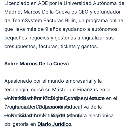
Licenciado en ADE por la Universidad Autónoma de
Madrid, Marcos De la Cueva es CEO y cofundador
de TeamSystem Facturas Billin, un programa online
que lleva más de 9 años ayudando a autónomos,
pequeños negocios y gestorías a digitalizar sus
presupuestos, facturas, tickets y gastos.
Sobre Marcos De La Cueva
Apasionado por el mundo empresarial y la
tecnología, cursó su Máster de Finanzas en la
Universidad Pontificia de Comillas y estuvo en el
— Noticia sobre Kit Digital y Ley Antifraude
Programa de Cooperación Educativa de la
(VeriFactu) en
El Economista
.
Universidad Autónoma de Madrid.
— Noticia sobre Kit Digital y factura electrónica
obligatoria en
Diario Jurídico
.