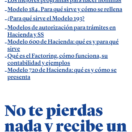
España 2023.
Modelo 184. Para qué sirve y cómo se rellena
¿Para qué sirve el Modelo 193?
Temáticas de especialización
Modelos de autorización para trámites en
Hacienda y SS
Modelo 600 de Hacienda: qué es y para qué
negocios | startups | contabilidad| fiscalidad |
sirve
empresas| asesorías| autonomos | emprendedores
Qué es el Factoring, cómo funciona, su
| pequeños negocios | economía | ADE | pymes |
contabilidad y ejemplos
Modelo 720 de Hacienda: qué es y cómo se
desarrollo de negocio
presenta
No te pierdas
nada y recibe un