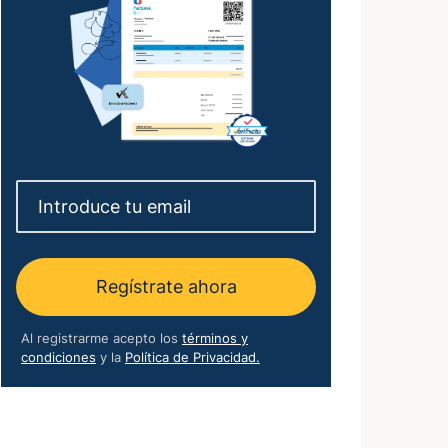
Regístrate ahora
Al registrarme acepto los
términos y
condiciones
y la
Política de Privacidad.