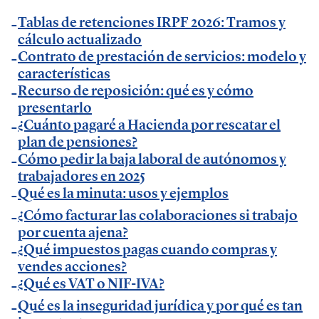
— Entrevista en
AXA Seguros España
.
Tablas de retenciones IRPF 2026: Tramos y
— Entrevista en GestionaRadio.
cálculo actualizado
Contrato de prestación de servicios: modelo y
Marcos De La Cueva en eventos
características
Recurso de reposición: qué es y cómo
presentarlo
— Participación como ponente en Accountex
¿Cuánto pagaré a Hacienda por rescatar el
España 2023.
plan de pensiones?
Cómo pedir la baja laboral de autónomos y
Temáticas de especialización
trabajadores en 2025
Qué es la minuta: usos y ejemplos
¿Cómo facturar las colaboraciones si trabajo
negocios | startups | contabilidad| fiscalidad |
por cuenta ajena?
empresas| asesorías| autonomos | emprendedores
¿Qué impuestos pagas cuando compras y
| pequeños negocios | economía | ADE | pymes |
vendes acciones?
desarrollo de negocio
¿Qué es VAT o NIF-IVA?
Qué es la inseguridad jurídica y por qué es tan