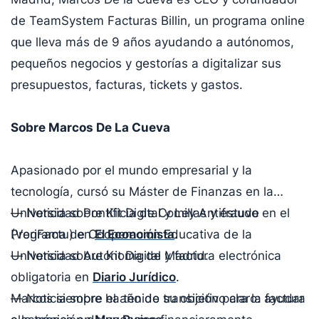
de TeamSystem Facturas Billin, un programa online
que lleva más de 9 años ayudando a autónomos,
pequeños negocios y gestorías a digitalizar sus
presupuestos, facturas, tickets y gastos.
Sobre Marcos De La Cueva
Apasionado por el mundo empresarial y la
tecnología, cursó su Máster de Finanzas en la
Universidad Pontificia de Comillas y estuvo en el
— Noticia sobre Kit Digital y Ley Antifraude
Programa de Cooperación Educativa de la
(VeriFactu) en
El Economista
.
Universidad Autónoma de Madrid.
— Noticia sobre Kit Digital y factura electrónica
obligatoria en
Diario Jurídico
.
Marcos siempre ha tenido su objetivo claro: ayudar
— Noticia sobre el año de transición para la factura