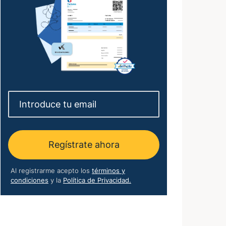
Regístrate ahora
Al registrarme acepto los
términos y
condiciones
y la
Política de Privacidad.