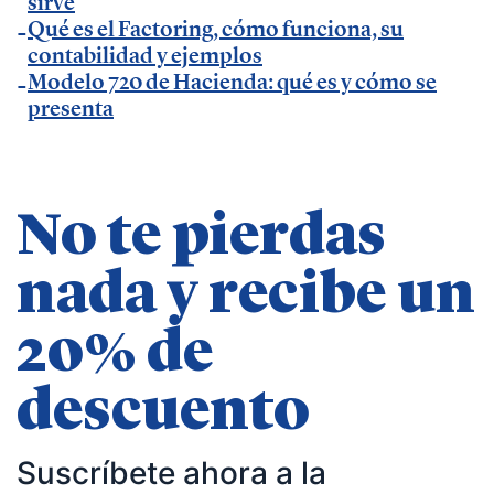
sirve
— Entrevista en Ideas para tu empresa de
Qué es el Factoring, cómo funciona, su
Vodafone.
contabilidad y ejemplos
— Entrevista en
MásQradio
.
Modelo 720 de Hacienda: qué es y cómo se
presenta
— Entrevista en Armas para emprender de
El
Método Gallardo
.
— Entrevista en
KFund
.
— Entrevista en
AXA Seguros España
.
No te pierdas
— Entrevista en GestionaRadio.
nada y recibe un
Marcos De La Cueva en eventos
20% de
— Participación como ponente en Accountex
descuento
España 2023.
Suscríbete ahora a la
Temáticas de especialización