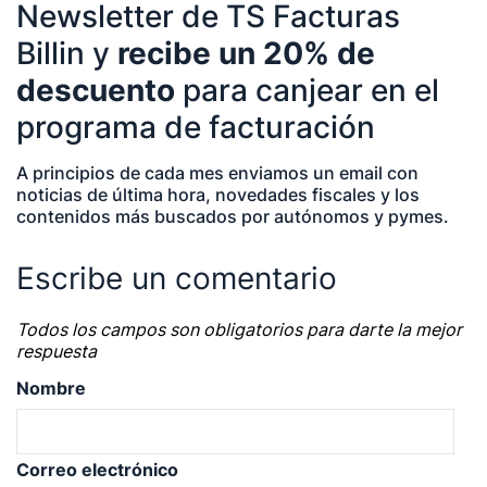
Newsletter de TS Facturas
negocios | startups | contabilidad| fiscalidad |
Billin y
recibe un 20% de
empresas| asesorías| autonomos | emprendedores
descuento
para canjear en el
| pequeños negocios | economía | ADE | pymes |
programa de facturación
desarrollo de negocio
A principios de cada mes enviamos un email con
noticias de última hora, novedades fiscales y los
contenidos más buscados por autónomos y pymes.
Escribe un comentario
Todos los campos son obligatorios para darte la mejor
respuesta
Nombre
Correo electrónico