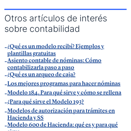
— Charla sobre digitalización autónomos y
productividad en
esdiario
.
Otros artículos de interés
— Charla sobre productividad y factura electrónica
sobre contabilidad
en
La Razón
.
— Charla sobre factura electrónica obligatoria en
Autónomos y Emprendedores
¿Qué es un modelo recibí? Ejemplos y
.
plantillas gratuitas
— Entrevista sobre Ley Antifraude y Ley Crea y
Asiento contable de nóminas: Cómo
Crece en
Expansión
.
contabilizarla paso a paso
— Entrevista sobre Ley Antifraude y Ley Crea y
¿Qué es un arqueo de caja?
Crece en
La Razón
.
Los mejores programas para hacer nóminas
— Entrevista sobre factura electrónica obligatoria
Modelo 184. Para qué sirve y cómo se rellena
en
El Economista
.
¿Para qué sirve el Modelo 193?
— Comunicado Billin y TeamSystem en
Business
Modelos de autorización para trámites en
Insider
.
Hacienda y SS
Modelo 600 de Hacienda: qué es y para qué
— Entrevista en
Economía Digital
.