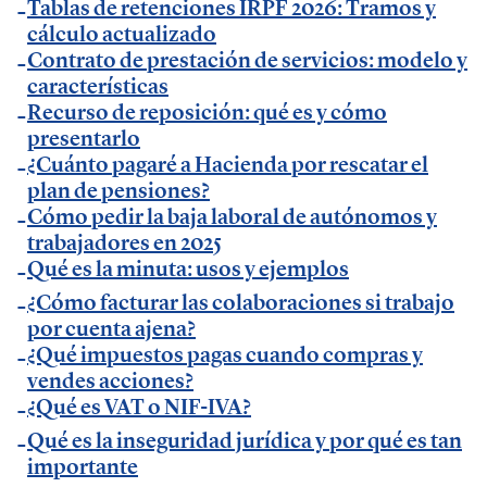
Autónomos y Emprendedores
Tablas de retenciones IRPF 2026: Tramos y
.
cálculo actualizado
— Entrevista sobre Ley Antifraude y Ley Crea y
Contrato de prestación de servicios: modelo y
Crece en
Expansión
.
características
— Entrevista sobre Ley Antifraude y Ley Crea y
Recurso de reposición: qué es y cómo
Crece en
presentarlo
La Razón
.
¿Cuánto pagaré a Hacienda por rescatar el
— Entrevista sobre factura electrónica obligatoria
plan de pensiones?
en
El Economista
.
Cómo pedir la baja laboral de autónomos y
— Comunicado Billin y TeamSystem en
Business
trabajadores en 2025
Insider
Qué es la minuta: usos y ejemplos
.
— Entrevista en
Economía Digital
.
¿Cómo facturar las colaboraciones si trabajo
por cuenta ajena?
— Entrevista en Ideas para tu empresa de
¿Qué impuestos pagas cuando compras y
Vodafone.
vendes acciones?
— Entrevista en
MásQradio
.
¿Qué es VAT o NIF-IVA?
— Entrevista en Armas para emprender de
El
Qué es la inseguridad jurídica y por qué es tan
Método Gallardo
.
importante