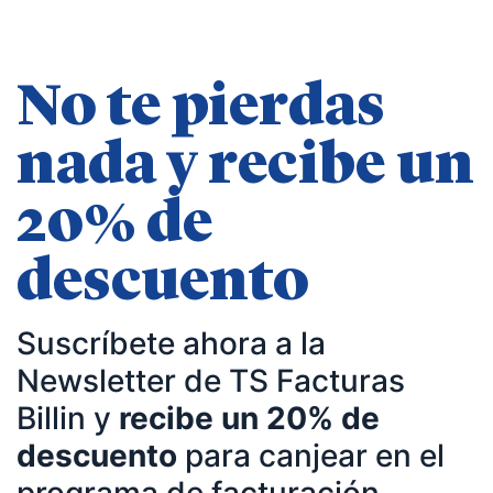
— Entrevista en
KFund
.
— Entrevista en
AXA Seguros España
.
— Entrevista en GestionaRadio.
No te pierdas
Marcos De La Cueva en eventos
nada y recibe un
— Participación como ponente en Accountex
20% de
España 2023.
descuento
Temáticas de especialización
Suscríbete ahora a la
negocios | startups | contabilidad| fiscalidad |
Newsletter de TS Facturas
empresas| asesorías| autonomos | emprendedores
Billin y
recibe un 20% de
| pequeños negocios | economía | ADE | pymes |
descuento
para canjear en el
desarrollo de negocio