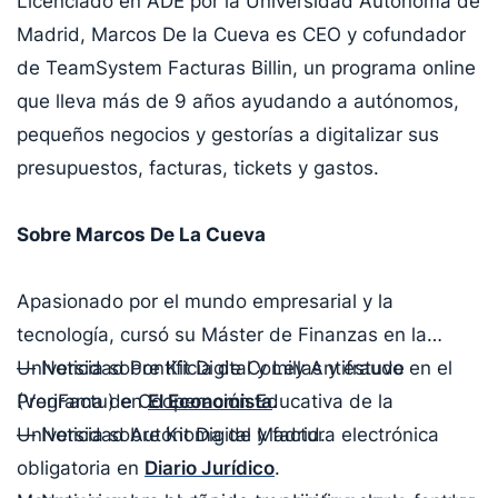
Licenciado en ADE por la Universidad Autónoma de
Madrid, Marcos De la Cueva es CEO y cofundador
de TeamSystem Facturas Billin, un programa online
que lleva más de 9 años ayudando a autónomos,
pequeños negocios y gestorías a digitalizar sus
presupuestos, facturas, tickets y gastos.
Sobre Marcos De La Cueva
Apasionado por el mundo empresarial y la
tecnología, cursó su Máster de Finanzas en la
Universidad Pontificia de Comillas y estuvo en el
— Noticia sobre Kit Digital y Ley Antifraude
Programa de Cooperación Educativa de la
(VeriFactu) en
El Economista
.
Universidad Autónoma de Madrid.
— Noticia sobre Kit Digital y factura electrónica
obligatoria en
Diario Jurídico
.