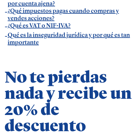
por cuenta ajena?
— Entrevista en Ideas para tu empresa de
¿Qué impuestos pagas cuando compras y
Vodafone.
vendes acciones?
— Entrevista en
MásQradio
.
¿Qué es VAT o NIF-IVA?
— Entrevista en Armas para emprender de
El
Qué es la inseguridad jurídica y por qué es tan
Método Gallardo
.
importante
— Entrevista en
KFund
.
— Entrevista en
AXA Seguros España
.
— Entrevista en GestionaRadio.
No te pierdas
Marcos De La Cueva en eventos
nada y recibe un
— Participación como ponente en Accountex
20% de
España 2023.
descuento
Temáticas de especialización