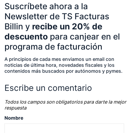
Suscríbete ahora a la
negocios | startups | contabilidad| fiscalidad |
Newsletter de TS Facturas
empresas| asesorías| autonomos | emprendedores
Billin y
recibe un 20% de
| pequeños negocios | economía | ADE | pymes |
descuento
para canjear en el
desarrollo de negocio
programa de facturación
A principios de cada mes enviamos un email con
noticias de última hora, novedades fiscales y los
contenidos más buscados por autónomos y pymes.
Escribe un comentario
Todos los campos son obligatorios para darte la mejor
respuesta
Nombre