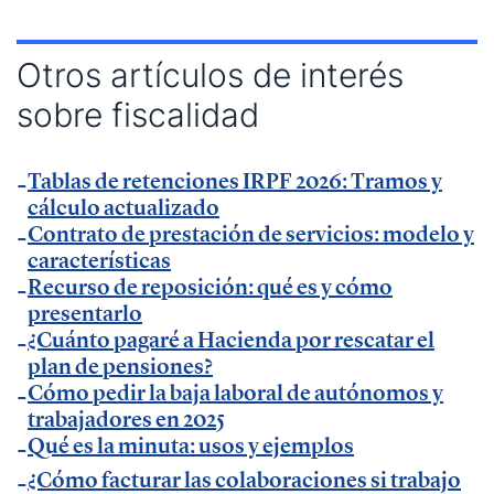
— Charla sobre digitalización autónomos y
productividad en
esdiario
.
Otros artículos de interés
— Charla sobre productividad y factura electrónica
sobre fiscalidad
en
La Razón
.
— Charla sobre factura electrónica obligatoria en
Autónomos y Emprendedores
Tablas de retenciones IRPF 2026: Tramos y
.
cálculo actualizado
— Entrevista sobre Ley Antifraude y Ley Crea y
Contrato de prestación de servicios: modelo y
Crece en
Expansión
.
características
— Entrevista sobre Ley Antifraude y Ley Crea y
Recurso de reposición: qué es y cómo
Crece en
presentarlo
La Razón
.
¿Cuánto pagaré a Hacienda por rescatar el
— Entrevista sobre factura electrónica obligatoria
plan de pensiones?
en
El Economista
.
Cómo pedir la baja laboral de autónomos y
— Comunicado Billin y TeamSystem en
Business
trabajadores en 2025
Insider
Qué es la minuta: usos y ejemplos
.
— Entrevista en
Economía Digital
.
¿Cómo facturar las colaboraciones si trabajo