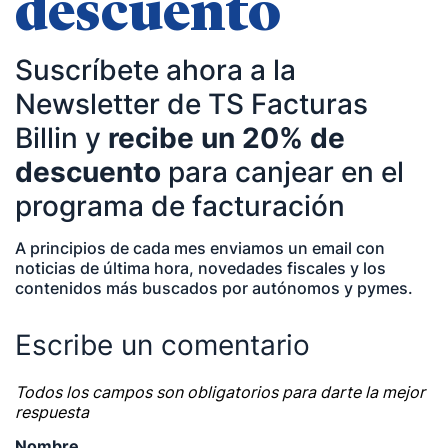
descuento
Temáticas de especialización
Suscríbete ahora a la
negocios | startups | contabilidad| fiscalidad |
Newsletter de TS Facturas
empresas| asesorías| autonomos | emprendedores
Billin y
recibe un 20% de
| pequeños negocios | economía | ADE | pymes |
descuento
para canjear en el
desarrollo de negocio
programa de facturación
A principios de cada mes enviamos un email con
noticias de última hora, novedades fiscales y los
contenidos más buscados por autónomos y pymes.
Escribe un comentario
Todos los campos son obligatorios para darte la mejor
respuesta
Nombre