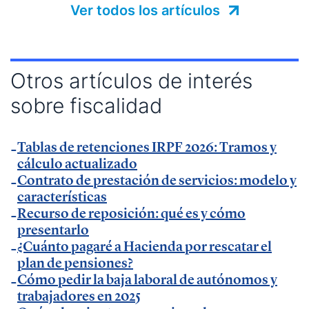
— Charla sobre factura electrónica obligatoria en
Ver todos los artículos
Muy Pymes
.
— Charla sobre digitalización autónomos y
productividad en
esdiario
.
Otros artículos de interés
— Charla sobre productividad y factura electrónica
sobre fiscalidad
en
La Razón
.
— Charla sobre factura electrónica obligatoria en
Autónomos y Emprendedores
Tablas de retenciones IRPF 2026: Tramos y
.
cálculo actualizado
— Entrevista sobre Ley Antifraude y Ley Crea y
Contrato de prestación de servicios: modelo y
Crece en
Expansión
.
características
— Entrevista sobre Ley Antifraude y Ley Crea y
Recurso de reposición: qué es y cómo
Crece en
presentarlo
La Razón
.
¿Cuánto pagaré a Hacienda por rescatar el
— Entrevista sobre factura electrónica obligatoria
plan de pensiones?
en
El Economista
.
Cómo pedir la baja laboral de autónomos y
— Comunicado Billin y TeamSystem en
Business
trabajadores en 2025