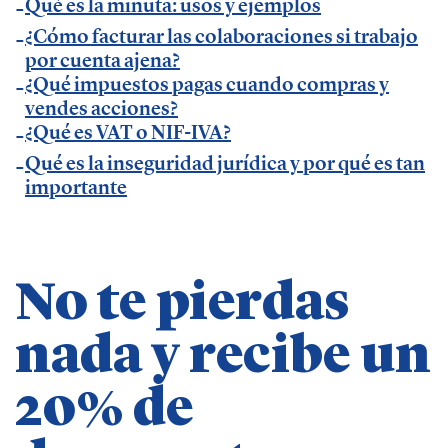
Insider
Qué es la minuta: usos y ejemplos
.
— Entrevista en
Economía Digital
.
¿Cómo facturar las colaboraciones si trabajo
por cuenta ajena?
— Entrevista en Ideas para tu empresa de
¿Qué impuestos pagas cuando compras y
Vodafone.
vendes acciones?
— Entrevista en
MásQradio
.
¿Qué es VAT o NIF-IVA?
— Entrevista en Armas para emprender de
El
Qué es la inseguridad jurídica y por qué es tan
Método Gallardo
.
importante
— Entrevista en
KFund
.
— Entrevista en
AXA Seguros España
.
— Entrevista en GestionaRadio.
No te pierdas
Marcos De La Cueva en eventos
nada y recibe un
— Participación como ponente en Accountex
20% de
España 2023.