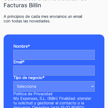
Facturas Billin
A principios de cada mes enviamos un email
con todas las novedades.
Nombre
*
Email
*
Tipo de negocio
*
Política de Privacidad
My Expenses, S.L. (Billin) Finalidad: atender
tu solicitud y gestionar el contacto o la
descarga. Derechos (arts.15-22 RGPD):