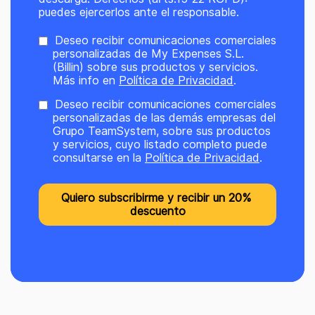
puedes ejercerlos ante el responsable.
Deseo recibir comunicaciones comerciales
personalizadas de My Expenses S.L.
(Billin) sobre sus productos y servicios.
Más info en
Política de Privacidad
.
Deseo recibir comunicaciones comerciales
personalizadas de las demás empresas del
Grupo TeamSystem, sobre sus productos
y servicios, cuyo listado completo puede
consultarse en la
Política de Privacidad
.