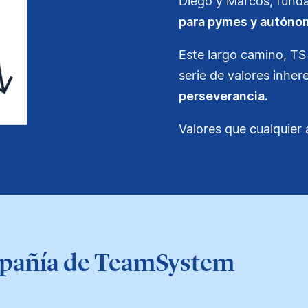
Diego y Marcos, fund
para pymes y autón
Este largo camino, TS 
serie de valores inher
perseverancia.
Valores que cualquie
ompañía de TeamSystem