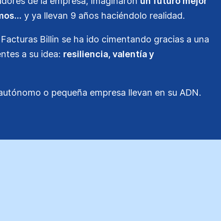
adores de la empresa, imaginaron
un futuro mejor
omos…
y ya llevan 9 años haciéndolo realidad.
Facturas Billin se ha ido cimentando gracias a una
entes a su idea:
resiliencia, valentía y
r autónomo o pequeña empresa llevan en su ADN.