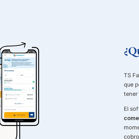
¿Qu
TS Fa
que p
tener
El so
comer
momen
cobro