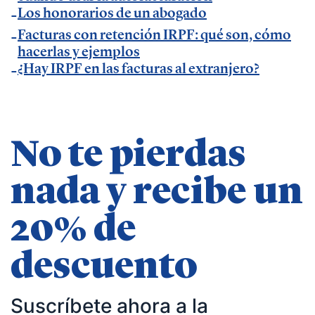
| pequeños negocios | economía | ADE | pymes |
Los honorarios de un abogado
desarrollo de negocio
Facturas con retención IRPF: qué son, cómo
hacerlas y ejemplos
¿Hay IRPF en las facturas al extranjero?
No te pierdas
nada y recibe un
20% de
descuento
Suscríbete ahora a la