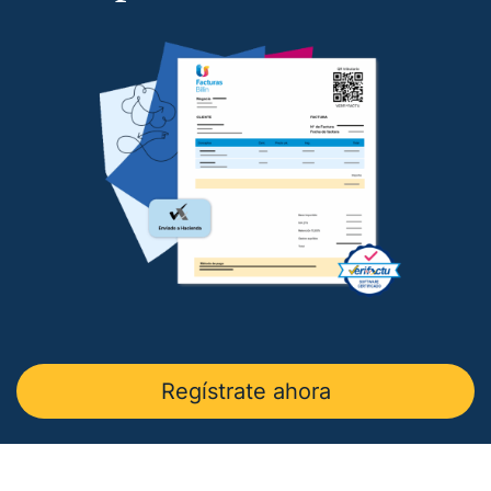
en
La Razón
.
— Charla sobre factura electrónica obligatoria en
Autónomos y Emprendedores
.
— Entrevista sobre Ley Antifraude y Ley Crea y
Crece en
Expansión
.
— Entrevista sobre Ley Antifraude y Ley Crea y
Crece en
La Razón
.
— Entrevista sobre factura electrónica obligatoria
en
El Economista
.
— Comunicado Billin y TeamSystem en
Business
Insider
.
— Entrevista en
Economía Digital
.
Regístrate ahora
— Entrevista en Ideas para tu empresa de
Vodafone.
— Entrevista en
MásQradio
.