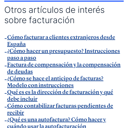
— Entrevista en Armas para emprender de
El
Otros artículos de interés
Método Gallardo
.
sobre facturación
— Entrevista en
KFund
.
— Entrevista en
AXA Seguros España
.
Cómo facturar a clientes extranjeros desde
— Entrevista en GestionaRadio.
España
¿Cómo hacer un presupuesto? Instrucciones
Marcos De La Cueva en eventos
paso a paso
Factura de compensación y la compensación
de deudas
— Participación como ponente en Accountex
¿Cómo se hace el anticipo de facturas?
España 2023.
Modelo con instrucciones
Qué es es la dirección de facturación y qué
Temáticas de especialización
debe incluir
Cómo contabilizar facturas pendientes de
recibir
negocios | startups | contabilidad| fiscalidad |
¿Qué es una autofactura? Cómo hacer y
empresas| asesorías| autonomos | emprendedores
cuándo usar la autofacturación