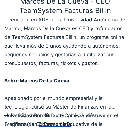
Marcos De La Cueva - CEO
TeamSystem Facturas Billin
Licenciado en ADE por la Universidad Autónoma de
Madrid, Marcos De la Cueva es CEO y cofundador
de TeamSystem Facturas Billin, un programa online
que lleva más de 9 años ayudando a autónomos,
pequeños negocios y gestorías a digitalizar sus
presupuestos, facturas, tickets y gastos.
Sobre Marcos De La Cueva
Apasionado por el mundo empresarial y la
tecnología, cursó su Máster de Finanzas en la
Universidad Pontificia de Comillas y estuvo en el
— Noticia sobre Kit Digital y Ley Antifraude
Programa de Cooperación Educativa de la
(VeriFactu) en
El Economista
.