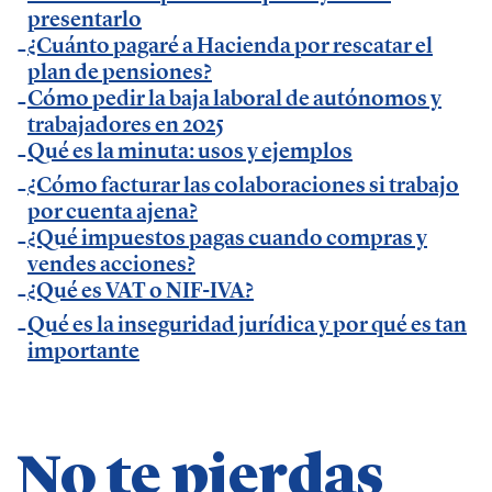
presentarlo
— Participación como ponente en Accountex
¿Cuánto pagaré a Hacienda por rescatar el
España 2023.
plan de pensiones?
Cómo pedir la baja laboral de autónomos y
Temáticas de especialización
trabajadores en 2025
Qué es la minuta: usos y ejemplos
¿Cómo facturar las colaboraciones si trabajo
negocios | startups | contabilidad| fiscalidad |
por cuenta ajena?
empresas| asesorías| autonomos | emprendedores
¿Qué impuestos pagas cuando compras y
| pequeños negocios | economía | ADE | pymes |
vendes acciones?
desarrollo de negocio
¿Qué es VAT o NIF-IVA?
Qué es la inseguridad jurídica y por qué es tan
importante
No te pierdas