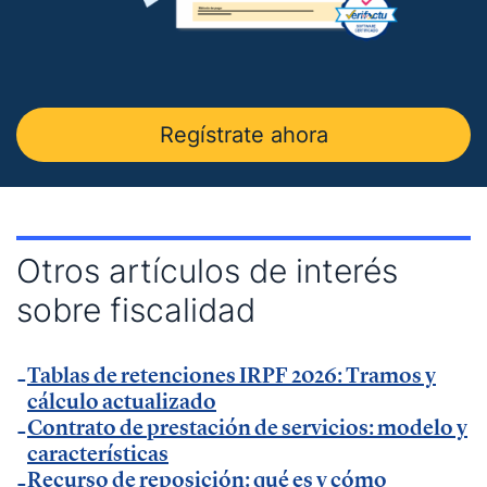
en
El Economista
.
— Comunicado Billin y TeamSystem en
Business
Insider
.
— Entrevista en
Economía Digital
.
Regístrate ahora
— Entrevista en Ideas para tu empresa de
Vodafone.
— Entrevista en
MásQradio
.
— Entrevista en Armas para emprender de
El
Otros artículos de interés
Método Gallardo
.
sobre fiscalidad
— Entrevista en
KFund
.
— Entrevista en
AXA Seguros España
.
Tablas de retenciones IRPF 2026: Tramos y
— Entrevista en GestionaRadio.
cálculo actualizado
Contrato de prestación de servicios: modelo y
Marcos De La Cueva en eventos
características
Recurso de reposición: qué es y cómo