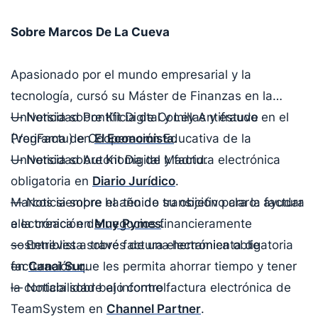
Sobre Marcos De La Cueva
Apasionado por el mundo empresarial y la
tecnología, cursó su Máster de Finanzas en la
Universidad Pontificia de Comillas y estuvo en el
— Noticia sobre Kit Digital y Ley Antifraude
Programa de Cooperación Educativa de la
(VeriFactu) en
El Economista
.
Universidad Autónoma de Madrid.
— Noticia sobre Kit Digital y factura electrónica
obligatoria en
Diario Jurídico
.
Marcos siempre ha tenido su objetivo claro: ayudar
— Noticia sobre el año de transición para la factura
a la creación de negocios financieramente
electrónica en
Muy Pymes
.
sostenibles a través de una herramienta de
— Entrevista sobre factura electrónica obligatoria
facturación que les permita ahorrar tiempo y tener
en
Canal Sur
.
la contabilidad bajo control.
— Noticia sobre el informe factura electrónica de
TeamSystem en
Channel Partner
.