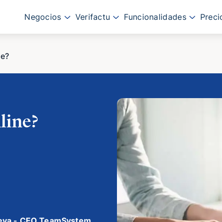
Negocios
Verifactu
Funcionalidades
Preci
ne?
line?
eva - CEO TeamSystem