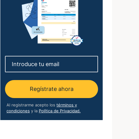
Regístrate ahora
Al registrarme acepto los
términos y
condiciones
y la
Política de Privacidad.