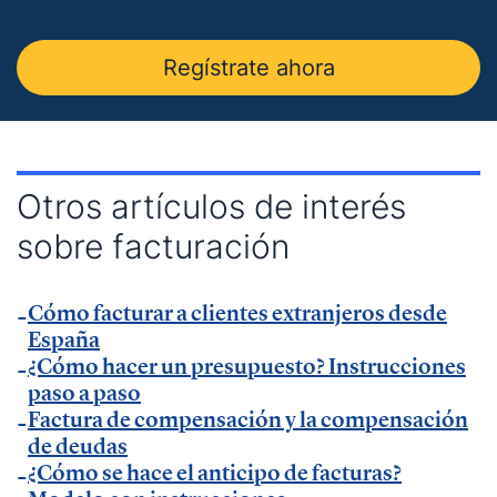
Insider
.
— Entrevista en
Economía Digital
.
Regístrate ahora
— Entrevista en Ideas para tu empresa de
Vodafone.
— Entrevista en
MásQradio
.
— Entrevista en Armas para emprender de
El
Otros artículos de interés
Método Gallardo
.
sobre facturación
— Entrevista en
KFund
.
— Entrevista en
AXA Seguros España
.
Cómo facturar a clientes extranjeros desde
— Entrevista en GestionaRadio.
España
¿Cómo hacer un presupuesto? Instrucciones
Marcos De La Cueva en eventos
paso a paso
Factura de compensación y la compensación
de deudas
— Participación como ponente en Accountex
¿Cómo se hace el anticipo de facturas?
España 2023.