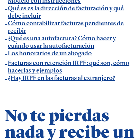
Modelo con instrucciones
Qué es es la dirección de facturación y qué
Temáticas de especialización
debe incluir
Cómo contabilizar facturas pendientes de
recibir
negocios | startups | contabilidad| fiscalidad |
¿Qué es una autofactura? Cómo hacer y
empresas| asesorías| autonomos | emprendedores
cuándo usar la autofacturación
| pequeños negocios | economía | ADE | pymes |
Los honorarios de un abogado
desarrollo de negocio
Facturas con retención IRPF: qué son, cómo
hacerlas y ejemplos
¿Hay IRPF en las facturas al extranjero?
No te pierdas
nada y recibe un