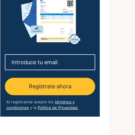
Regístrate ahora
Al registrarme acepto los
términos y
condiciones
y la
Política de Privacidad.