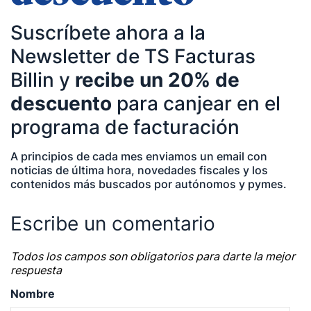
Temáticas de especialización
Suscríbete ahora a la
negocios | startups | contabilidad| fiscalidad |
Newsletter de TS Facturas
empresas| asesorías| autonomos | emprendedores
Billin y
recibe un 20% de
| pequeños negocios | economía | ADE | pymes |
descuento
para canjear en el
desarrollo de negocio
programa de facturación
A principios de cada mes enviamos un email con
noticias de última hora, novedades fiscales y los
contenidos más buscados por autónomos y pymes.
Escribe un comentario
Todos los campos son obligatorios para darte la mejor
respuesta
Nombre