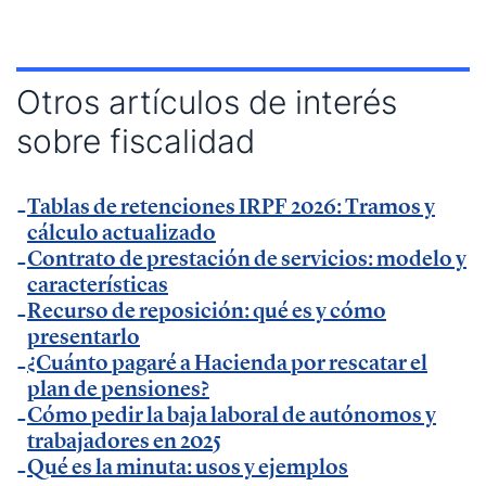
Muy Pymes
.
— Charla sobre digitalización autónomos y
productividad en
esdiario
.
Otros artículos de interés
— Charla sobre productividad y factura electrónica
sobre fiscalidad
en
La Razón
.
— Charla sobre factura electrónica obligatoria en
Autónomos y Emprendedores
Tablas de retenciones IRPF 2026: Tramos y
.
cálculo actualizado
— Entrevista sobre Ley Antifraude y Ley Crea y
Contrato de prestación de servicios: modelo y
Crece en
Expansión
.
características
— Entrevista sobre Ley Antifraude y Ley Crea y
Recurso de reposición: qué es y cómo
Crece en
presentarlo
La Razón
.
¿Cuánto pagaré a Hacienda por rescatar el
— Entrevista sobre factura electrónica obligatoria
plan de pensiones?
en
El Economista
.
Cómo pedir la baja laboral de autónomos y
— Comunicado Billin y TeamSystem en
Business
trabajadores en 2025
Insider
Qué es la minuta: usos y ejemplos
.