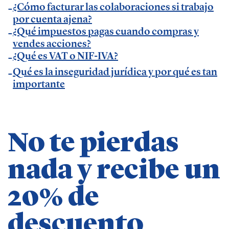
— Entrevista en
Economía Digital
.
¿Cómo facturar las colaboraciones si trabajo
por cuenta ajena?
— Entrevista en Ideas para tu empresa de
¿Qué impuestos pagas cuando compras y
Vodafone.
vendes acciones?
— Entrevista en
MásQradio
.
¿Qué es VAT o NIF-IVA?
— Entrevista en Armas para emprender de
El
Qué es la inseguridad jurídica y por qué es tan
Método Gallardo
.
importante
— Entrevista en
KFund
.
— Entrevista en
AXA Seguros España
.
— Entrevista en GestionaRadio.
No te pierdas
Marcos De La Cueva en eventos
nada y recibe un
— Participación como ponente en Accountex
20% de
España 2023.
descuento