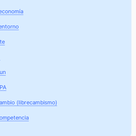
economía
entorno
te
g
un
EPA
cambio (librecambismo)
competencia