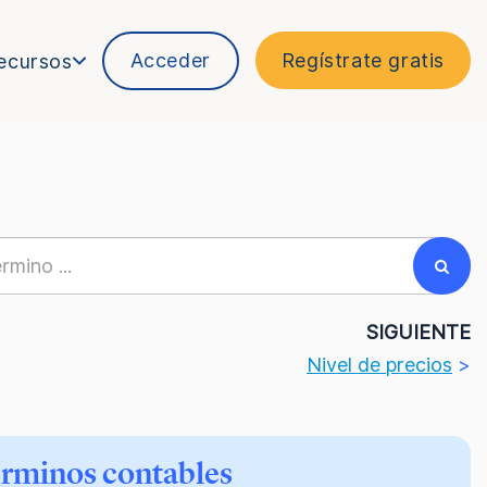
Acceder
Regístrate gratis
ecursos
R
SIGUIENTE
Nivel de precios
>
érminos contables