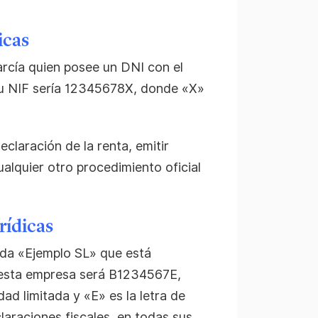
icas
cía quien posee un DNI con el
su NIF sería 12345678X, donde «X»
eclaración de la renta, emitir
alquier otro procedimiento oficial
rídicas
da «Ejemplo SL» que está
 esta empresa será B1234567E,
ad limitada y «E» es la letra de
laraciones fiscales, en todas sus