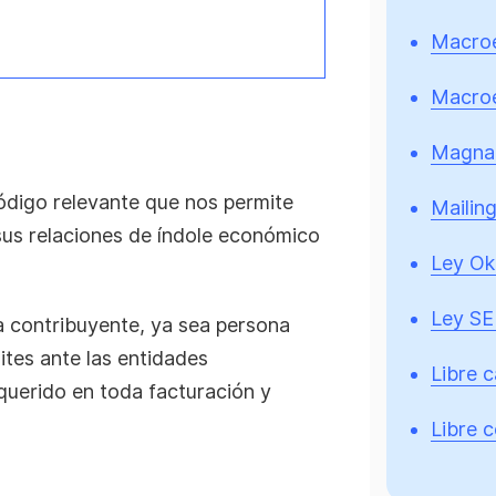
Macro
Macro
Magna
código relevante que nos permite
Mailin
n sus relaciones de índole económico
Ley Ok
Ley S
a contribuyente, ya sea persona
mites ante las entidades
Libre 
querido en toda facturación y
Libre 