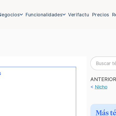
Negocios
Funcionalidades
Verifactu
Precios
R
s
ANTERIO
<
Nicho
Más t