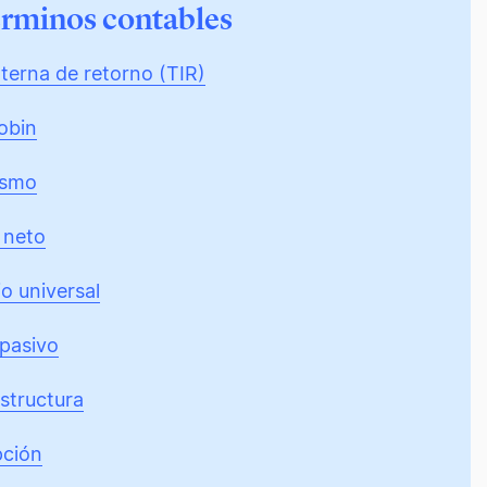
érminos contables
nterna de retorno (TIR)
obin
ismo
 neto
o universal
 pasivo
structura
pción