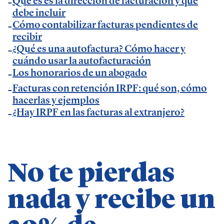
Qué es es la dirección de facturación y qué
Temáticas de especialización
debe incluir
Cómo contabilizar facturas pendientes de
recibir
negocios | startups | contabilidad| fiscalidad |
¿Qué es una autofactura? Cómo hacer y
empresas| asesorías| autonomos | emprendedores
cuándo usar la autofacturación
| pequeños negocios | economía | ADE | pymes |
Los honorarios de un abogado
desarrollo de negocio
Facturas con retención IRPF: qué son, cómo
hacerlas y ejemplos
¿Hay IRPF en las facturas al extranjero?
No te pierdas
nada y recibe un