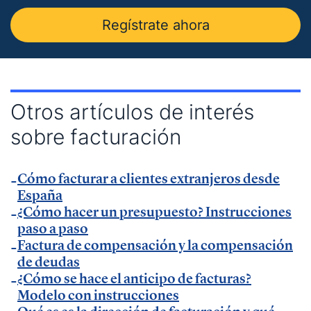
— Entrevista en
Economía Digital
.
Regístrate ahora
— Entrevista en Ideas para tu empresa de
Vodafone.
— Entrevista en
MásQradio
.
— Entrevista en Armas para emprender de
El
Otros artículos de interés
Método Gallardo
.
sobre facturación
— Entrevista en
KFund
.
— Entrevista en
AXA Seguros España
.
Cómo facturar a clientes extranjeros desde
— Entrevista en GestionaRadio.
España
¿Cómo hacer un presupuesto? Instrucciones
Marcos De La Cueva en eventos
paso a paso
Factura de compensación y la compensación
de deudas
— Participación como ponente en Accountex
¿Cómo se hace el anticipo de facturas?
España 2023.
Modelo con instrucciones