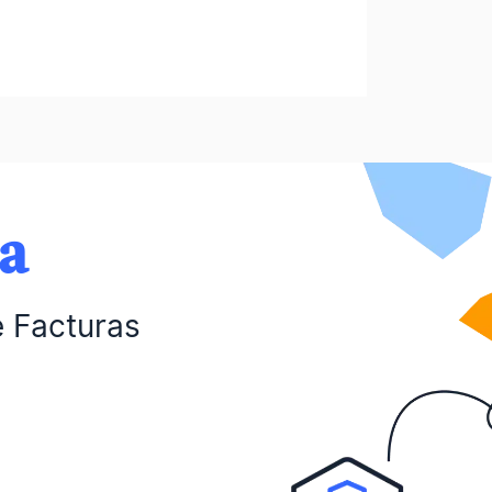
da
e Facturas