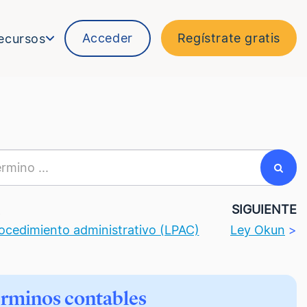
Acceder
Regístrate gratis
ecursos
R
SIGUIENTE
ocedimiento administrativo (LPAC)
Ley Okun
>
érminos contables