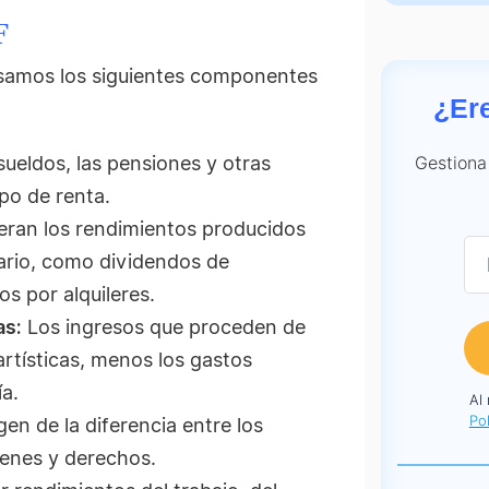
F
osamos los siguientes componentes
¿Er
Gestiona
sueldos, las pensiones y otras
ipo de renta.
eran los rendimientos producidos
iario, como dividendos de
s por alquileres.
as:
Los ingresos que proceden de
artísticas, menos los gastos
a.
Al
Pol
en de la diferencia entre los
ienes y derechos.