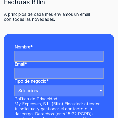
Facturas Billin
A principios de cada mes enviamos un email
con todas las novedades.
Nombre
*
Email
*
Tipo de negocio
*
Política de Privacidad
My Expenses, S.L. (Billin) Finalidad: atender
tu solicitud y gestionar el contacto o la
descarga. Derechos (arts.15-22 RGPD):