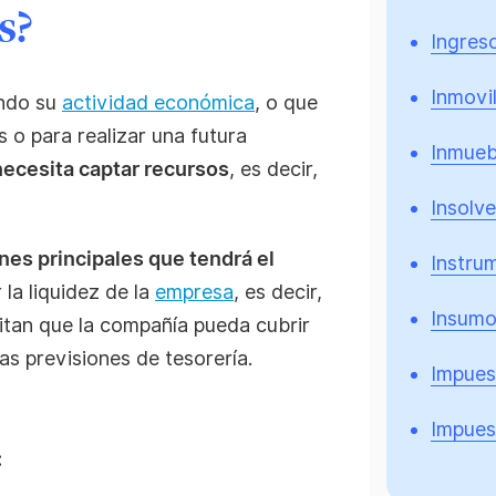
s?
Ingres
Inmovi
ndo su
actividad económica
, o que
s o para realizar una futura
Inmueb
ecesita captar recursos
, es decir,
Insolve
nes principales que tendrá el
Instrum
 la liquidez de la
empresa
, es decir,
Insum
itan que la compañía pueda cubrir
as previsiones de tesorería.
Impues
Impuest
: