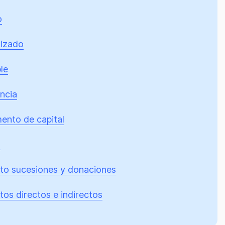
o
lizado
le
ncia
ento de capital
o
to sucesiones y donaciones
os directos e indirectos