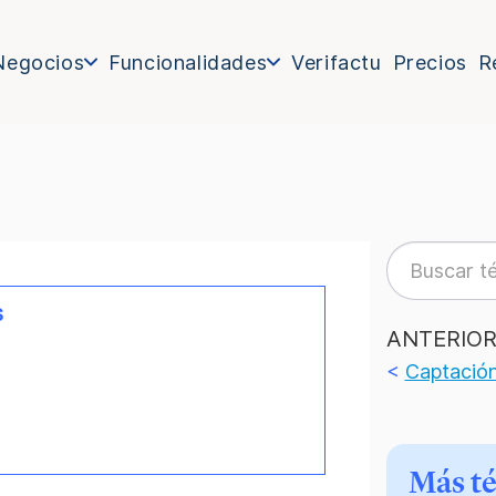
Negocios
Funcionalidades
Verifactu
Precios
R
s
ANTERIO
<
Captación
Más t