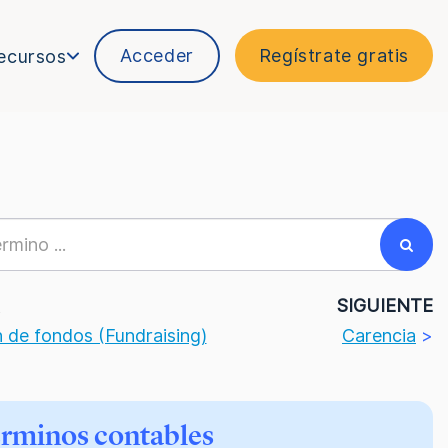
Acceder
Regístrate gratis
ecursos
R
SIGUIENTE
 de fondos (Fundraising)
Carencia
>
érminos contables