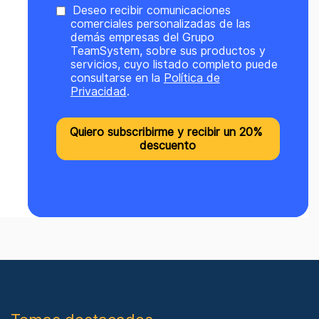
Deseo recibir comunicaciones
comerciales personalizadas de las
demás empresas del Grupo
TeamSystem, sobre sus productos y
servicios, cuyo listado completo puede
consultarse en la
Política de
Privacidad
.