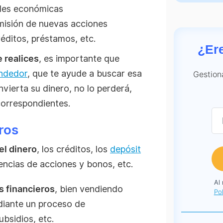
dades económicas
misión de nuevas acciones
éditos, préstamos, etc.
¿Er
 realices
, es importante que
ndedor
, que te ayude a buscar esa
Gestion
invierta su dinero, no lo perderá,
 correspondientes.
ros
el dinero
, los créditos, los
depósit
nencias de acciones y bonos, etc.
Al
s financieros
, bien vendiendo
Pol
diante un proceso de
ubsidios, etc.