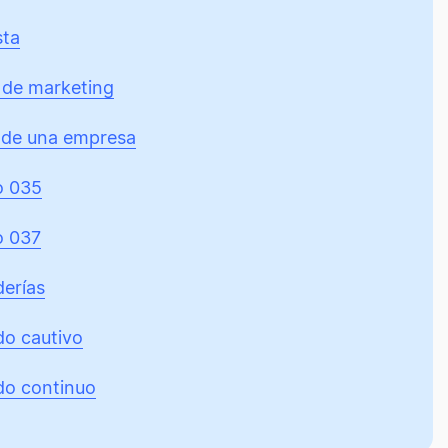
sta
 de marketing
 de una empresa
o 035
o 037
erías
o cautivo
o continuo