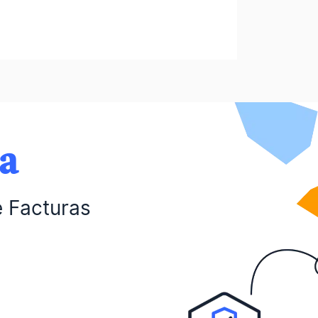
da
e Facturas