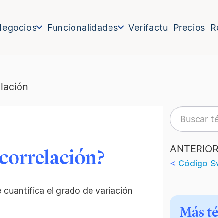
Negocios
Funcionalidades
Verifactu
Precios
R
lación
ANTERIO
 correlación?
<
Código Sw
 cuantifica el grado de variación
Más t