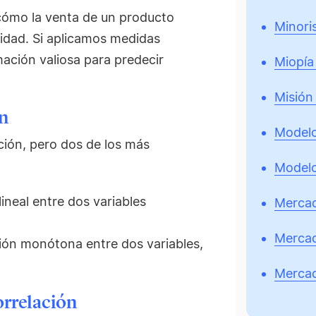
cómo la venta de un producto
Minori
cidad. Si aplicamos medidas
mación valiosa para predecir
Miopía
Misión
ón
Model
ación, pero dos de los más
Model
lineal entre dos variables
Mercad
Mercad
ción monótona entre dos variables,
Mercad
orrelación