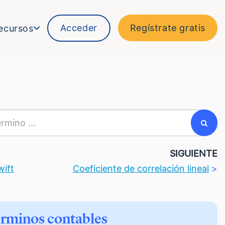
Acceder
Regístrate gratis
ecursos
R
SIGUIENTE
ift
Coeficiente de correlación lineal
>
érminos contables