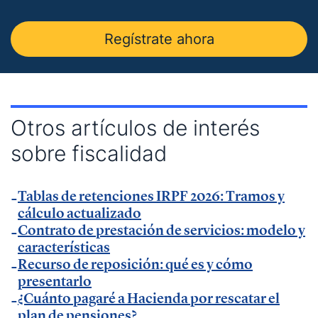
Insider
.
— Entrevista en
Economía Digital
.
Regístrate ahora
— Entrevista en Ideas para tu empresa de
Vodafone.
— Entrevista en
MásQradio
.
— Entrevista en Armas para emprender de
El
Otros artículos de interés
Método Gallardo
.
sobre fiscalidad
— Entrevista en
KFund
.
— Entrevista en
AXA Seguros España
.
Tablas de retenciones IRPF 2026: Tramos y
— Entrevista en GestionaRadio.
cálculo actualizado
Contrato de prestación de servicios: modelo y
Marcos De La Cueva en eventos
características
Recurso de reposición: qué es y cómo
presentarlo
— Participación como ponente en Accountex
¿Cuánto pagaré a Hacienda por rescatar el
España 2023.
plan de pensiones?