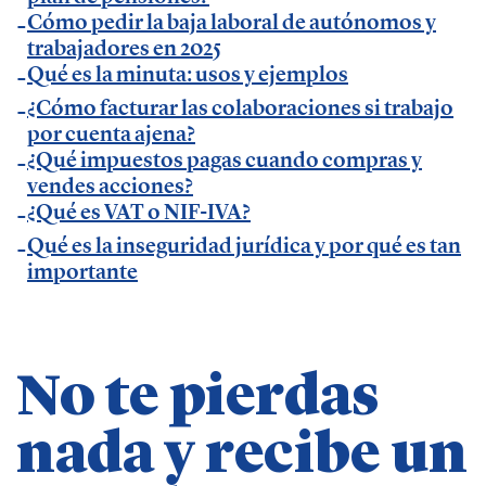
Cómo pedir la baja laboral de autónomos y
Temáticas de especialización
trabajadores en 2025
Qué es la minuta: usos y ejemplos
¿Cómo facturar las colaboraciones si trabajo
negocios | startups | contabilidad| fiscalidad |
por cuenta ajena?
empresas| asesorías| autonomos | emprendedores
¿Qué impuestos pagas cuando compras y
| pequeños negocios | economía | ADE | pymes |
vendes acciones?
desarrollo de negocio
¿Qué es VAT o NIF-IVA?
Qué es la inseguridad jurídica y por qué es tan
importante
No te pierdas
nada y recibe un