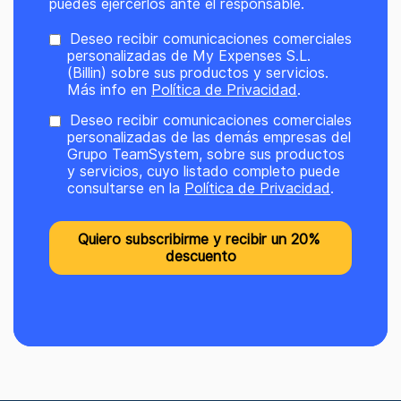
puedes ejercerlos ante el responsable.
Deseo recibir comunicaciones comerciales
personalizadas de My Expenses S.L.
(Billin) sobre sus productos y servicios.
Más info en
Política de Privacidad
.
Deseo recibir comunicaciones comerciales
personalizadas de las demás empresas del
Grupo TeamSystem, sobre sus productos
y servicios, cuyo listado completo puede
consultarse en la
Política de Privacidad
.