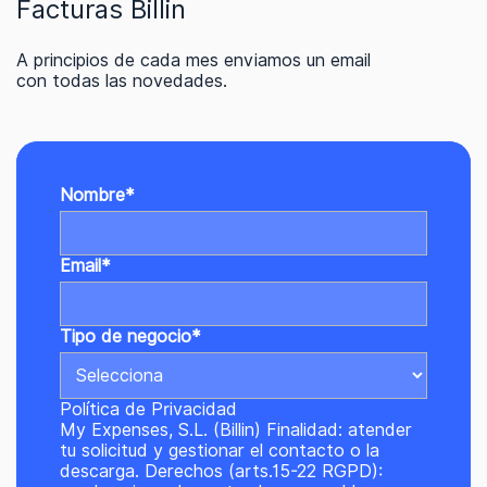
Facturas Billin
A principios de cada mes enviamos un email
con todas las novedades.
Nombre
*
Email
*
Tipo de negocio
*
Política de Privacidad
My Expenses, S.L. (Billin) Finalidad: atender
tu solicitud y gestionar el contacto o la
descarga. Derechos (arts.15-22 RGPD):