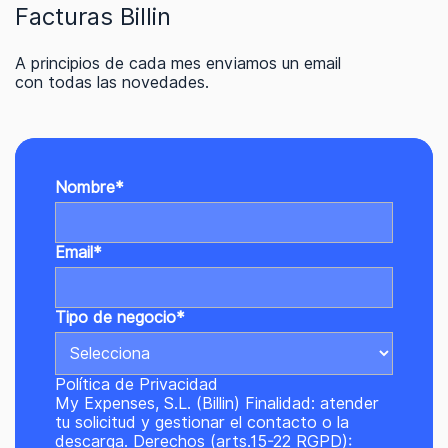
Facturas Billin
A principios de cada mes enviamos un email
con todas las novedades.
Nombre
*
Email
*
Tipo de negocio
*
Política de Privacidad
My Expenses, S.L. (Billin) Finalidad: atender
tu solicitud y gestionar el contacto o la
descarga. Derechos (arts.15-22 RGPD):