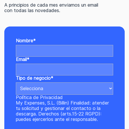
A principios de cada mes enviamos un email
con todas las novedades.
Nombre
*
Email
*
Tipo de negocio
*
Política de Privacidad
My Expenses, S.L. (Billin) Finalidad: atender
tu solicitud y gestionar el contacto o la
descarga. Derechos (arts.15-22 RGPD):
puedes ejercerlos ante el responsable.