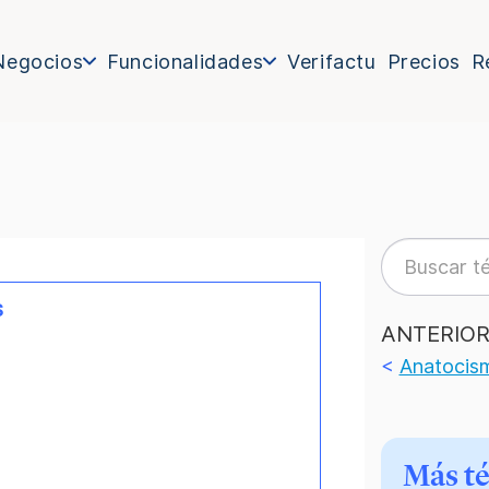
Negocios
Funcionalidades
Verifactu
Precios
R
s
ANTERIO
<
Anatocis
Más t