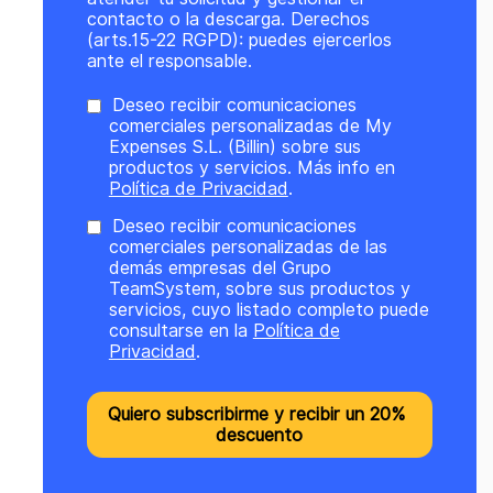
contacto o la descarga. Derechos
(arts.15-22 RGPD): puedes ejercerlos
ante el responsable.
Deseo recibir comunicaciones
comerciales personalizadas de My
Expenses S.L. (Billin) sobre sus
productos y servicios. Más info en
Política de Privacidad
.
Deseo recibir comunicaciones
comerciales personalizadas de las
demás empresas del Grupo
TeamSystem, sobre sus productos y
servicios, cuyo listado completo puede
consultarse en la
Política de
Privacidad
.