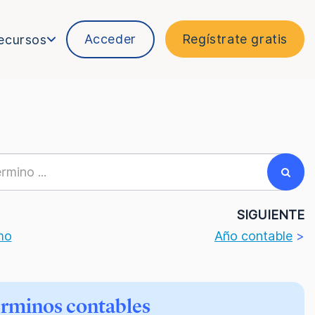
Acceder
Regístrate gratis
ecursos
R
SIGUIENTE
mo
Año contable
>
érminos contables