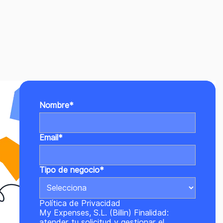
Nombre
*
Email
*
Tipo de negocio
*
Política de Privacidad
My Expenses, S.L. (Billin) Finalidad:
atender tu solicitud y gestionar el