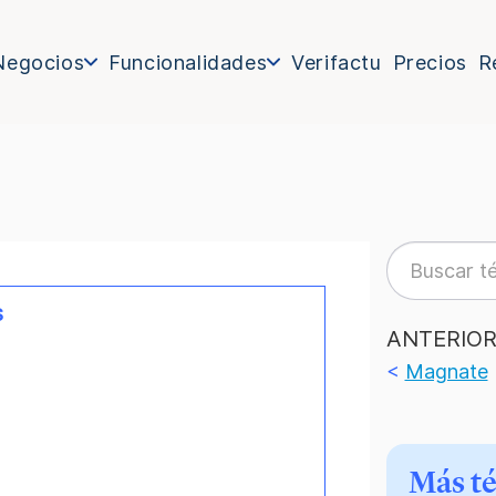
Negocios
Funcionalidades
Verifactu
Precios
R
s
ANTERIO
<
Magnate
Más t