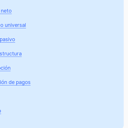
 neto
o universal
 pasivo
structura
pción
ión de pagos
o