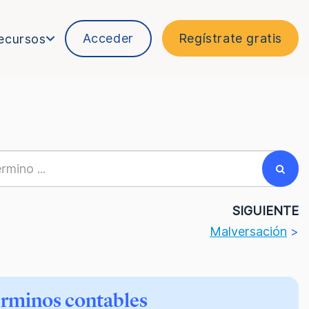
Acceder
Regístrate gratis
ecursos
R
SIGUIENTE
Malversación
>
érminos contables