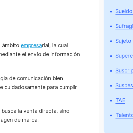
Sueldo
Sufragi
Sujeto
el ámbito
empresa
rial, la cual
 mediante el envío de información
Supere
Suscri
gia de comunicación bien
Suspes
ye cuidadosamente para cumplir
TAE
busca la venta directa, sino
Talent
imagen de marca.