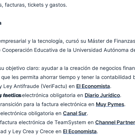
, facturas, tickets y gastos.
a
presarial y la tecnología, cursó su Máster de Finanzas 
e Cooperación Educativa de la Universidad Autónoma d
u objetivo claro: ayudar a la creación de negocios fina
que les permita ahorrar tiempo y tener la contabilidad b
 y Ley Antifraude (VeriFactu) en
El Economista
.
s medios
y factura electrónica obligatoria en
Diario Jurídico
.
ransición para la factura electrónica en
Muy Pymes
.
electrónica obligatoria en
Canal Sur
.
e factura electrónica de TeamSystem en
Channel Partne
dad y Ley Crea y Crece en
El Economista
.