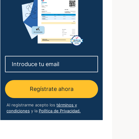
Regístrate ahora
Al registrarme acepto los
términos y
condiciones
y la
Política de Privacidad.