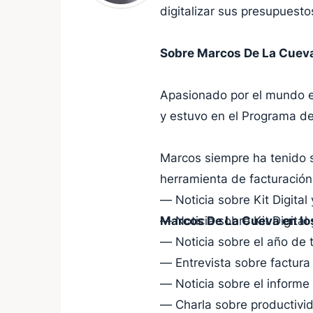
digitalizar sus presupuestos
Sobre Marcos De La Cuev
Apasionado por el mundo em
y estuvo en el Programa d
Marcos siempre ha tenido s
herramienta de facturación 
— Noticia sobre Kit Digital
Marcos De La Cueva en lo
— Noticia sobre Kit Digital 
— Noticia sobre el año de t
— Entrevista sobre factura 
— Noticia sobre el inform
— Charla sobre productivi