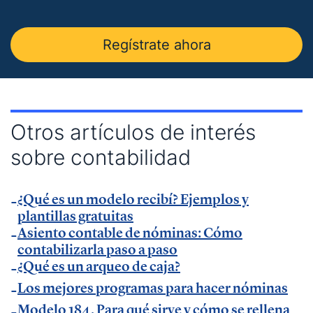
Insider
.
— Entrevista en
Economía Digital
.
Regístrate ahora
— Entrevista en Ideas para tu empresa de
Vodafone.
— Entrevista en
MásQradio
.
— Entrevista en Armas para emprender de
El
Otros artículos de interés
Método Gallardo
.
sobre contabilidad
— Entrevista en
KFund
.
— Entrevista en
AXA Seguros España
.
¿Qué es un modelo recibí? Ejemplos y
— Entrevista en GestionaRadio.
plantillas gratuitas
Asiento contable de nóminas: Cómo
Marcos De La Cueva en eventos
contabilizarla paso a paso
¿Qué es un arqueo de caja?
— Participación como ponente en Accountex
Los mejores programas para hacer nóminas
España 2023.
Modelo 184. Para qué sirve y cómo se rellena