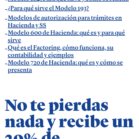
¿Para qué sirve el Modelo 193?
Temáticas de especialización
Modelos de autorización para trámites en
Hacienda y SS
Modelo 600 de Hacienda: qué es y para qué
negocios | startups | contabilidad| fiscalidad |
sirve
empresas| asesorías| autonomos | emprendedores
Qué es el Factoring, cómo funciona, su
| pequeños negocios | economía | ADE | pymes |
contabilidad y ejemplos
Modelo 720 de Hacienda: qué es y cómo se
desarrollo de negocio
presenta
No te pierdas
nada y recibe un