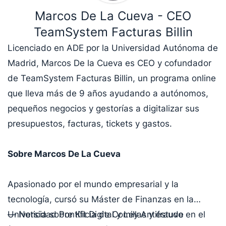
Marcos De La Cueva - CEO
TeamSystem Facturas Billin
Licenciado en ADE por la Universidad Autónoma de
Madrid, Marcos De la Cueva es CEO y cofundador
de TeamSystem Facturas Billin, un programa online
que lleva más de 9 años ayudando a autónomos,
pequeños negocios y gestorías a digitalizar sus
presupuestos, facturas, tickets y gastos.
Sobre Marcos De La Cueva
Apasionado por el mundo empresarial y la
tecnología, cursó su Máster de Finanzas en la
Universidad Pontificia de Comillas y estuvo en el
— Noticia sobre Kit Digital y Ley Antifraude