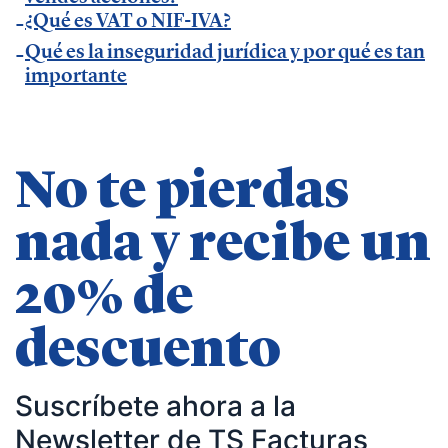
— Entrevista en
MásQradio
.
¿Qué es VAT o NIF-IVA?
— Entrevista en Armas para emprender de
El
Qué es la inseguridad jurídica y por qué es tan
Método Gallardo
.
importante
— Entrevista en
KFund
.
— Entrevista en
AXA Seguros España
.
— Entrevista en GestionaRadio.
No te pierdas
Marcos De La Cueva en eventos
nada y recibe un
— Participación como ponente en Accountex
20% de
España 2023.
descuento
Temáticas de especialización
Suscríbete ahora a la
negocios | startups | contabilidad| fiscalidad |
Newsletter de TS Facturas