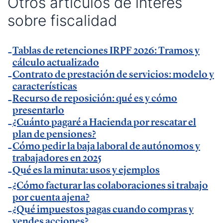
Otros artículos de interés
— Charla sobre productividad y factura electrónica
sobre fiscalidad
en
La Razón
.
— Charla sobre factura electrónica obligatoria en
Autónomos y Emprendedores
Tablas de retenciones IRPF 2026: Tramos y
.
cálculo actualizado
— Entrevista sobre Ley Antifraude y Ley Crea y
Contrato de prestación de servicios: modelo y
Crece en
Expansión
.
características
— Entrevista sobre Ley Antifraude y Ley Crea y
Recurso de reposición: qué es y cómo
Crece en
presentarlo
La Razón
.
¿Cuánto pagaré a Hacienda por rescatar el
— Entrevista sobre factura electrónica obligatoria
plan de pensiones?
en
El Economista
.
Cómo pedir la baja laboral de autónomos y
— Comunicado Billin y TeamSystem en
Business
trabajadores en 2025
Insider
Qué es la minuta: usos y ejemplos
.
— Entrevista en
Economía Digital
.
¿Cómo facturar las colaboraciones si trabajo
por cuenta ajena?
— Entrevista en Ideas para tu empresa de
¿Qué impuestos pagas cuando compras y
Vodafone.
vendes acciones?