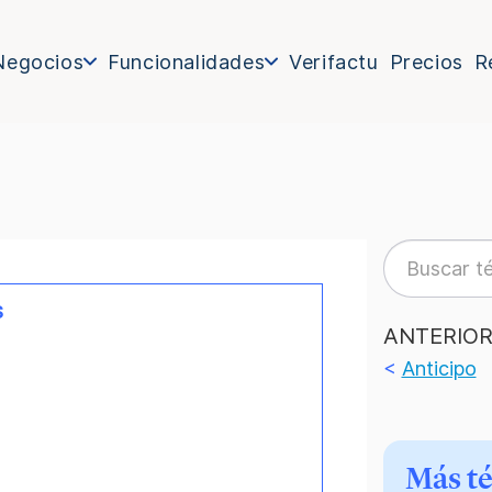
Negocios
Funcionalidades
Verifactu
Precios
R
s
ANTERIO
<
Anticipo
Más t