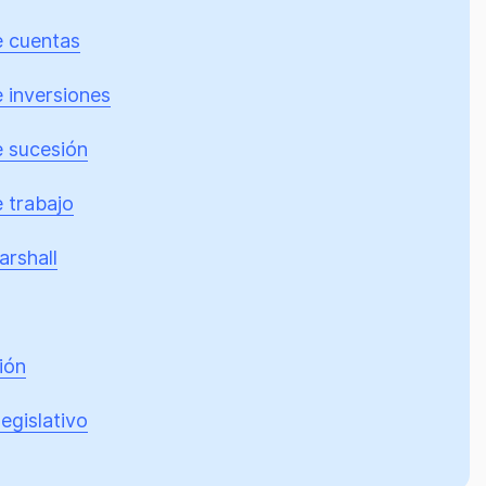
e cuentas
 inversiones
e sucesión
 trabajo
arshall
ión
egislativo