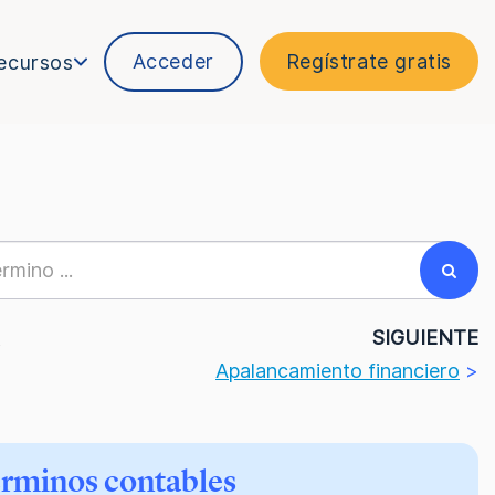
Acceder
Regístrate gratis
ecursos
R
SIGUIENTE
Apalancamiento financiero
>
érminos contables