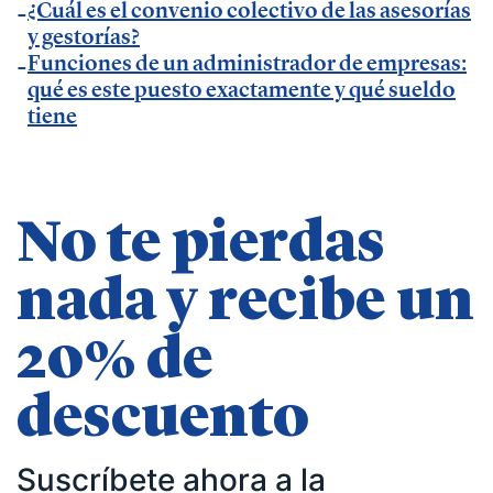
¿Cuál es el convenio colectivo de las asesorías
— Entrevista en
Economía Digital
.
y gestorías?
— Entrevista en Ideas para tu empresa de
Funciones de un administrador de empresas:
qué es este puesto exactamente y qué sueldo
Vodafone.
tiene
— Entrevista en
MásQradio
.
— Entrevista en Armas para emprender de
El
Método Gallardo
.
— Entrevista en
KFund
.
No te pierdas
— Entrevista en
AXA Seguros España
.
nada y recibe un
— Entrevista en GestionaRadio.
20% de
Marcos De La Cueva en eventos
descuento
— Participación como ponente en Accountex
España 2023.
Suscríbete ahora a la