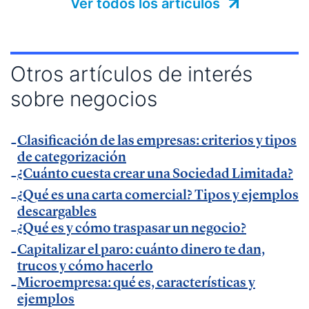
Ver todos los artículos
Muy Pymes
.
— Charla sobre digitalización autónomos y
productividad en
esdiario
.
Otros artículos de interés
— Charla sobre productividad y factura electrónica
sobre negocios
en
La Razón
.
— Charla sobre factura electrónica obligatoria en
Autónomos y Emprendedores
Clasificación de las empresas: criterios y tipos
.
de categorización
— Entrevista sobre Ley Antifraude y Ley Crea y
¿Cuánto cuesta crear una Sociedad Limitada?
Crece en
Expansión
.
¿Qué es una carta comercial? Tipos y ejemplos
— Entrevista sobre Ley Antifraude y Ley Crea y
descargables
Crece en
La Razón
.
¿Qué es y cómo traspasar un negocio?
— Entrevista sobre factura electrónica obligatoria
Capitalizar el paro: cuánto dinero te dan,
en
El Economista
.
trucos y cómo hacerlo
Microempresa: qué es, características y
— Comunicado Billin y TeamSystem en
Business
ejemplos
Insider
.