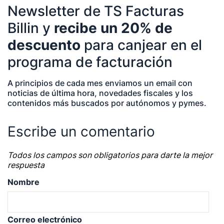
Newsletter de TS Facturas
Temáticas de especialización
Billin y
recibe un 20% de
descuento
para canjear en el
negocios | startups | contabilidad| fiscalidad |
empresas| asesorías| autonomos | emprendedores
programa de facturación
| pequeños negocios | economía | ADE | pymes |
A principios de cada mes enviamos un email con
desarrollo de negocio
noticias de última hora, novedades fiscales y los
contenidos más buscados por autónomos y pymes.
Escribe un comentario
Todos los campos son obligatorios para darte la mejor
respuesta
Nombre
Correo electrónico