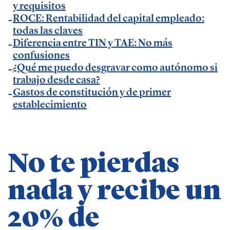
y requisitos
ROCE: Rentabilidad del capital empleado:
Temáticas de especialización
todas las claves
Diferencia entre TIN y TAE: No más
negocios | startups | contabilidad| fiscalidad |
confusiones
¿Qué me puedo desgravar como autónomo si
empresas| asesorías| autonomos | emprendedores
trabajo desde casa?
| pequeños negocios | economía | ADE | pymes |
Gastos de constitución y de primer
desarrollo de negocio
establecimiento
No te pierdas
nada y recibe un
20% de