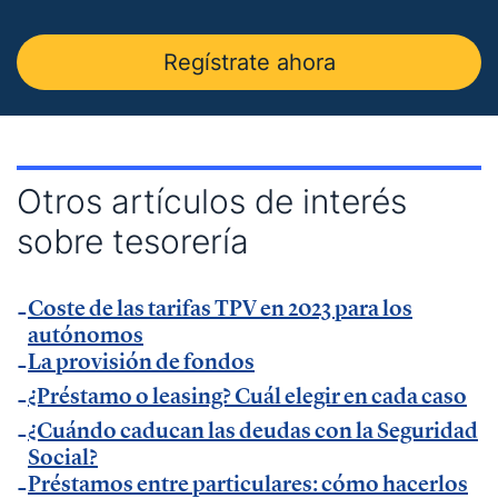
Insider
.
— Entrevista en
Economía Digital
.
Regístrate ahora
— Entrevista en Ideas para tu empresa de
Vodafone.
— Entrevista en
MásQradio
.
— Entrevista en Armas para emprender de
El
Otros artículos de interés
Método Gallardo
.
sobre tesorería
— Entrevista en
KFund
.
— Entrevista en
AXA Seguros España
.
Coste de las tarifas TPV en 2023 para los
— Entrevista en GestionaRadio.
autónomos
La provisión de fondos
Marcos De La Cueva en eventos
¿Préstamo o leasing? Cuál elegir en cada caso
¿Cuándo caducan las deudas con la Seguridad
— Participación como ponente en Accountex
Social?
España 2023.
Préstamos entre particulares: cómo hacerlos