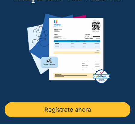
en
La Razón
.
— Charla sobre factura electrónica obligatoria en
Autónomos y Emprendedores
.
— Entrevista sobre Ley Antifraude y Ley Crea y
Crece en
Expansión
.
— Entrevista sobre Ley Antifraude y Ley Crea y
Crece en
La Razón
.
— Entrevista sobre factura electrónica obligatoria
en
El Economista
.
— Comunicado Billin y TeamSystem en
Business
Insider
.
— Entrevista en
Economía Digital
.
Regístrate ahora
— Entrevista en Ideas para tu empresa de
Vodafone.
— Entrevista en
MásQradio
.