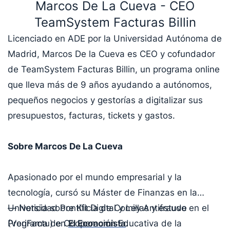
Marcos De La Cueva - CEO
TeamSystem Facturas Billin
Licenciado en ADE por la Universidad Autónoma de
Madrid, Marcos De la Cueva es CEO y cofundador
de TeamSystem Facturas Billin, un programa online
que lleva más de 9 años ayudando a autónomos,
pequeños negocios y gestorías a digitalizar sus
presupuestos, facturas, tickets y gastos.
Sobre Marcos De La Cueva
Apasionado por el mundo empresarial y la
tecnología, cursó su Máster de Finanzas en la
Universidad Pontificia de Comillas y estuvo en el
— Noticia sobre Kit Digital y Ley Antifraude
Programa de Cooperación Educativa de la
(VeriFactu) en
El Economista
.