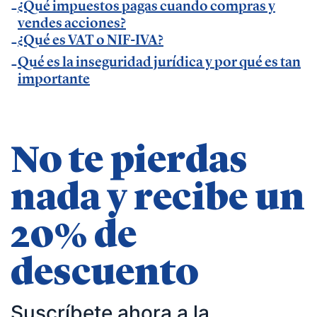
¿Qué impuestos pagas cuando compras y
| pequeños negocios | economía | ADE | pymes |
vendes acciones?
desarrollo de negocio
¿Qué es VAT o NIF-IVA?
Qué es la inseguridad jurídica y por qué es tan
importante
No te pierdas
nada y recibe un
20% de
descuento
Suscríbete ahora a la