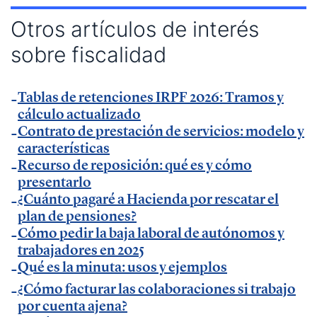
— Entrevista en Armas para emprender de
El
Otros artículos de interés
Método Gallardo
.
sobre fiscalidad
— Entrevista en
KFund
.
— Entrevista en
AXA Seguros España
.
Tablas de retenciones IRPF 2026: Tramos y
— Entrevista en GestionaRadio.
cálculo actualizado
Contrato de prestación de servicios: modelo y
Marcos De La Cueva en eventos
características
Recurso de reposición: qué es y cómo
presentarlo
— Participación como ponente en Accountex
¿Cuánto pagaré a Hacienda por rescatar el
España 2023.
plan de pensiones?
Cómo pedir la baja laboral de autónomos y
Temáticas de especialización
trabajadores en 2025
Qué es la minuta: usos y ejemplos
¿Cómo facturar las colaboraciones si trabajo
negocios | startups | contabilidad| fiscalidad |
por cuenta ajena?
empresas| asesorías| autonomos | emprendedores