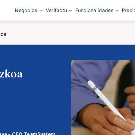
Negocios
Verifactu
Funcionalidades
Preci
koa
uzkoa
eva - CEO TeamSystem