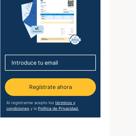
Regístrate ahora
Al registrarme acepto los
términos y
condiciones
y la
Política de Privacidad.