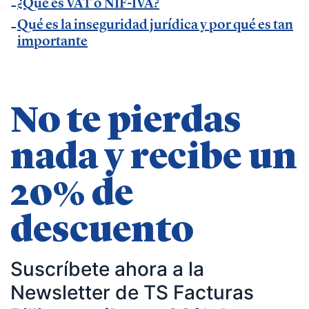
desarrollo de negocio
¿Qué es VAT o NIF-IVA?
Qué es la inseguridad jurídica y por qué es tan
importante
No te pierdas
nada y recibe un
20% de
descuento
Suscríbete ahora a la
Newsletter de TS Facturas