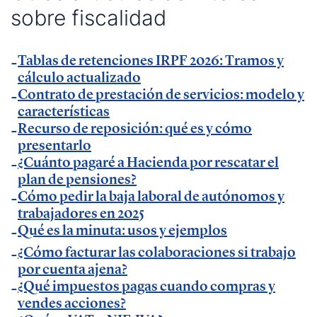
sobre fiscalidad
— Entrevista en
KFund
.
— Entrevista en
AXA Seguros España
.
Tablas de retenciones IRPF 2026: Tramos y
— Entrevista en GestionaRadio.
cálculo actualizado
Contrato de prestación de servicios: modelo y
Marcos De La Cueva en eventos
características
Recurso de reposición: qué es y cómo
presentarlo
— Participación como ponente en Accountex
¿Cuánto pagaré a Hacienda por rescatar el
España 2023.
plan de pensiones?
Cómo pedir la baja laboral de autónomos y
Temáticas de especialización
trabajadores en 2025
Qué es la minuta: usos y ejemplos
¿Cómo facturar las colaboraciones si trabajo
negocios | startups | contabilidad| fiscalidad |
por cuenta ajena?
empresas| asesorías| autonomos | emprendedores
¿Qué impuestos pagas cuando compras y
| pequeños negocios | economía | ADE | pymes |
vendes acciones?