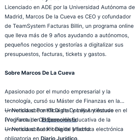
Licenciado en ADE por la Universidad Autónoma de
Madrid, Marcos De la Cueva es CEO y cofundador
de TeamSystem Facturas Billin, un programa online
que lleva más de 9 años ayudando a autónomos,
pequeños negocios y gestorías a digitalizar sus
presupuestos, facturas, tickets y gastos.
Sobre Marcos De La Cueva
Apasionado por el mundo empresarial y la
tecnología, cursó su Máster de Finanzas en la
Universidad Pontificia de Comillas y estuvo en el
— Noticia sobre Kit Digital y Ley Antifraude
Programa de Cooperación Educativa de la
(VeriFactu) en
El Economista
.
Universidad Autónoma de Madrid.
— Noticia sobre Kit Digital y factura electrónica
obligatoria en
Diario Jurídico
.